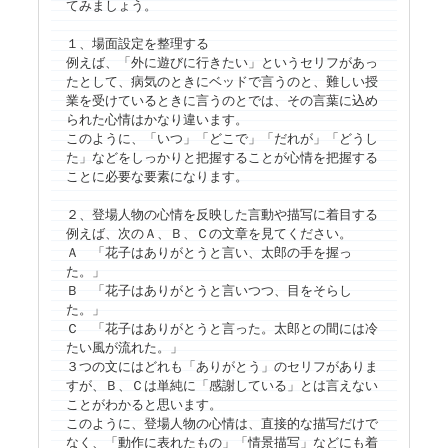
てみましょう。
１、場面設定を整理する
例えば、「外に遊びに行きたい」というセリフがあっ
たとして、病気のときにベッドで言うのと、難しい授
業を受けているときに言うのとでは、その言葉に込め
られた心情はかなり違います。
このように、「いつ」「どこで」「だれが」「どうし
た」などをしっかりと把握することが心情を把握する
ことに必要な要素になります。
２、登場人物の心情を反映した言動や描写に着目する
例えば、次のＡ、Ｂ、Ｃの文章を見てください。
Ａ 「花子はありがとうと言い、太郎の手を握っ
た。」
Ｂ 「花子はありがとうと言いつつ、目をそらし
た。」
Ｃ 「花子はありがとうと言った。太郎との間には冷
たい風が流れた。」
３つの文にはどれも「ありがとう」のセリフがありま
すが、Ｂ、Ｃは単純に「感謝している」とは言えない
ことがわかると思います。
このように、登場人物の心情は、直接的な描写だけで
なく、「動作に表れたもの」「情景描写」などにも着