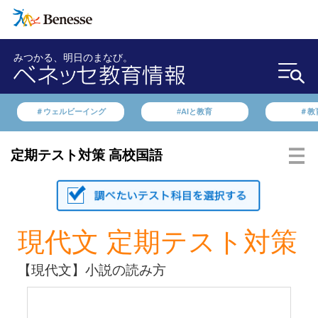
みつかる、明日のまなび。
＃ウェルビーイング
#AIと教育
＃教
定期テスト対策 高校国語
現代文 定期テスト対策
【現代文】小説の読み方