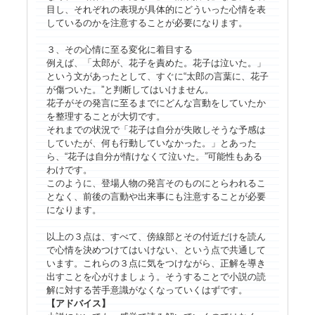
目し、それぞれの表現が具体的にどういった心情を表
しているのかを注意することが必要になります。
３、その心情に至る変化に着目する
例えば、「太郎が、花子を責めた。花子は泣いた。」
という文があったとして、すぐに“太郎の言葉に、花子
が傷ついた。”と判断してはいけません。
花子がその発言に至るまでにどんな言動をしていたか
を整理することが大切です。
それまでの状況で「花子は自分が失敗しそうな予感は
していたが、何も行動していなかった。」とあった
ら、“花子は自分が情けなくて泣いた。”可能性もある
わけです。
このように、登場人物の発言そのものにとらわれるこ
となく、前後の言動や出来事にも注意することが必要
になります。
以上の３点は、すべて、傍線部とその付近だけを読ん
で心情を決めつけてはいけない、という点で共通して
います。これらの３点に気をつけながら、正解を導き
出すことを心がけましょう。そうすることで小説の読
解に対する苦手意識がなくなっていくはずです。
【アドバイス】