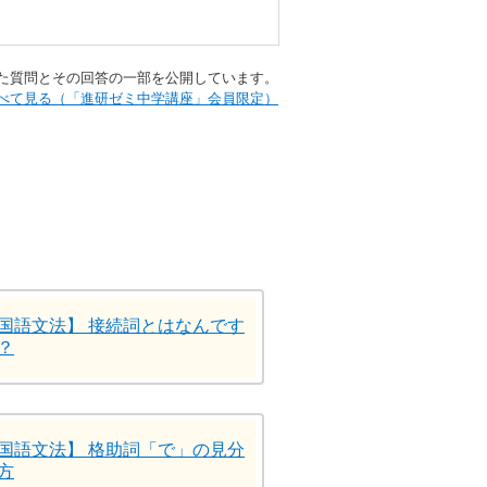
られた質問とその回答の一部を公開しています。​
Aをすべて見る（「進研ゼミ中学講座」会員限定）
国語文法】 接続詞とはなんです
？
国語文法】 格助詞「で」の見分
方