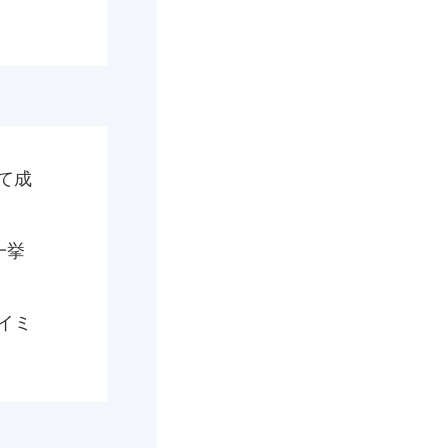
て成
一挙
イミ