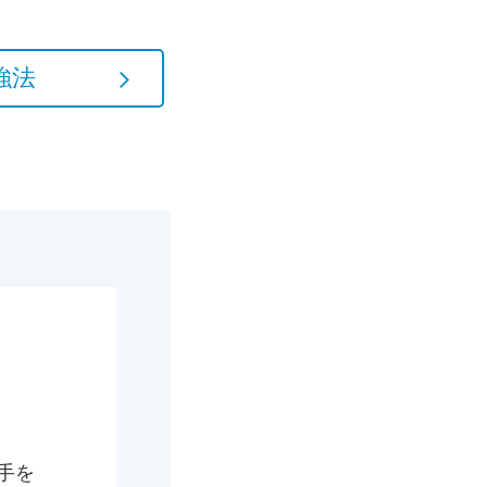
強法
手を