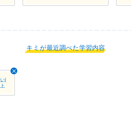
キミが最近調べた学習内容
い|
イト