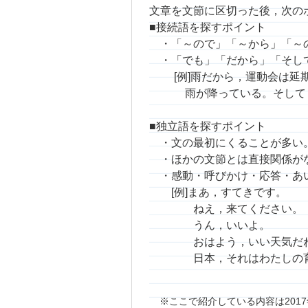
文章を文節に区切った後，次の
■接続語を探すポイント
・「～ので」「～から」「～の
・「でも」「だから」「そし
[例]雨だから，運動会は
雨が降っている。そして，
■独立語を探すポイント
・文の最初にくることが多い
・ほかの文節とは直接関係が
・感動・呼びかけ・応答・あ
[例]まあ，すてきです
ねえ，来てください。
うん，いいよ。 →
おはよう，いい天気だね
日本，それはわたしの育っ
ここで紹介している内容は201