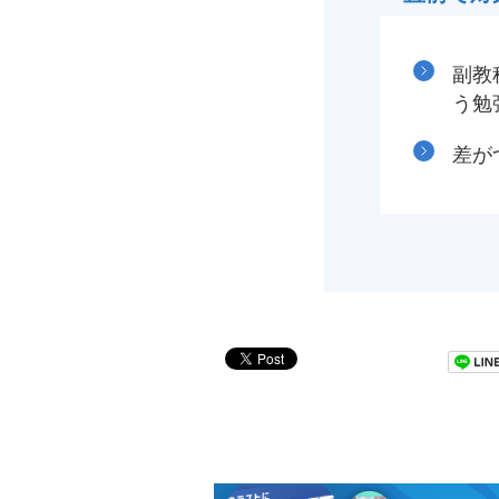
副教
う勉
差が