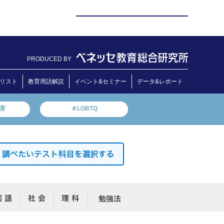
PRODUCED BY
リスト
教育用語解説
イベント&セミナー
データ&レポート
教育
＃LGBTQ