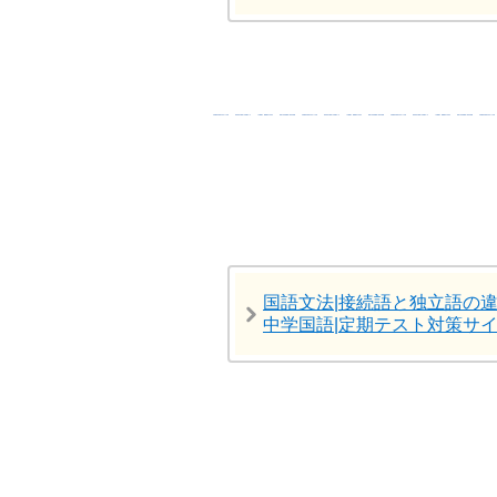
国語文法|接続語と独立語の違
中学国語|定期テスト対策サ