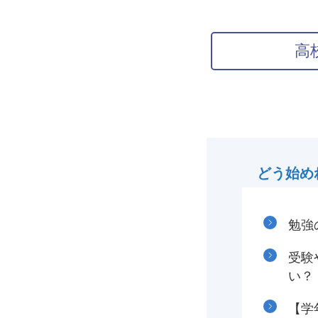
高
どう始め
勉強
受験
い？
【学