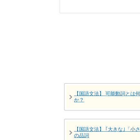
【国語文法】 可能動詞とは
か？
【国語文法】 ｢大きな｣「小
の品詞