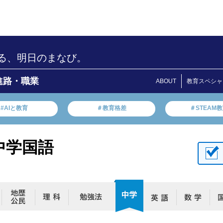
る、明日のまなび。
進路・職業
ABOUT
教育スペシャ
#AIと教育
＃教育格差
＃STEAM
中学国語