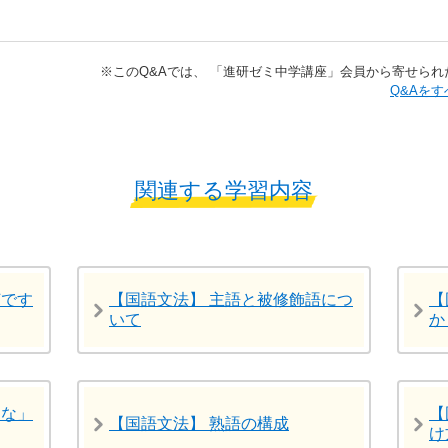
※​このQ&Aでは、​ 「進研ゼミ中学講座」​会員から寄せ
​​Q&
関連する学習内容
何です
【国語文法】 主語と被修飾語につ
【
いて
か
さな」
【
【国語文法】 熟語の構成
け