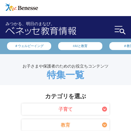
みつかる、明日のまなび。
＃ウェルビーイング
#AIと教育
＃教
お子さまや保護者のためのお役立ちコンテンツ
特集一覧
カテゴリを選ぶ
子育て
教育