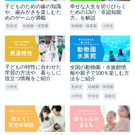
子どものための歯の知識
幸せな人生を切りひらく
や、歯みがきを楽しむた
ための13の「非認知能
めのゲームが満載
力」を解説
乳幼児
幼稚園・保育園
幼稚園・保育園
小学生
子どもの特性に合わせた
全国の動物園・水族館情
学習の方法や、暮らしに
報や親子で100％楽しむ方
役立つ情報をご紹介
法をご紹介
小学生
乳幼児
幼稚園・保育園
小学生
中学生
高校生