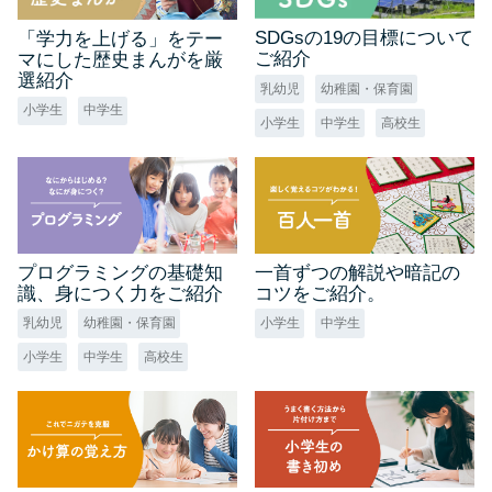
SDGsの19の目標について
「学力を上げる」をテー
ご紹介
マにした歴史まんがを厳
選紹介
乳幼児
幼稚園・保育園
小学生
中学生
小学生
中学生
高校生
プログラミングの基礎知
一首ずつの解説や暗記の
識、身につく力をご紹介
コツをご紹介。
乳幼児
幼稚園・保育園
小学生
中学生
小学生
中学生
高校生