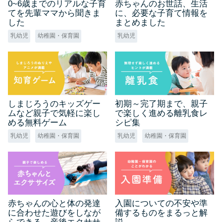
0~6歳までのリアルな子育
赤ちゃんのお世話、生活
てを先輩ママから聞きま
に、必要な子育て情報を
した
まとめました
乳幼児
幼稚園・保育園
乳幼児
しまじろうのキッズゲー
初期～完了期まで、親子
ムなど親子で気軽に楽し
で楽しく進める離乳食レ
める無料ゲーム
シピ集
乳幼児
幼稚園・保育園
乳幼児
幼稚園・保育園
赤ちゃんの心と体の発達
入園についての不安や準
に合わせた遊びをしなが
備するものをまるっと解