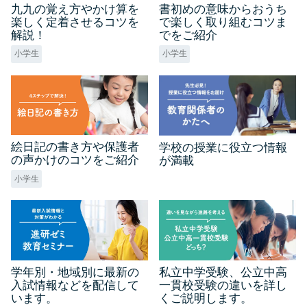
九九の覚え方やかけ算を
書初めの意味からおうち
楽しく定着させるコツを
で楽しく取り組むコツま
解説！
でをご紹介
小学生
小学生
絵日記の書き方や保護者
学校の授業に役立つ情報
の声かけのコツをご紹介
が満載
小学生
学年別・地域別に最新の
私立中学受験、公立中高
入試情報などを配信して
一貫校受験の違いを詳し
います。
くご説明します。