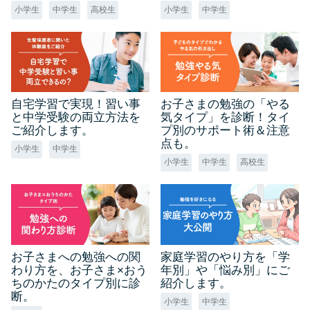
小学生
中学生
高校生
小学生
中学生
自宅学習で実現！習い事
お子さまの勉強の「やる
と中学受験の両立方法を
気タイプ」を診断！タイ
ご紹介します。
プ別のサポート術＆注意
点も。
小学生
中学生
小学生
中学生
高校生
お子さまへの勉強への関
家庭学習のやり方を「学
わり方を、お子さま×おう
年別」や「悩み別」にご
ちのかたのタイプ別に診
紹介します。
断。
小学生
中学生