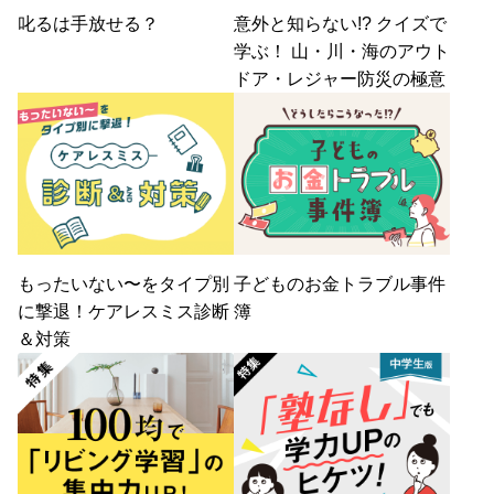
叱るは手放せる？
意外と知らない!? クイズで
学ぶ！ 山・川・海のアウト
ドア・レジャー防災の極意
もったいない〜をタイプ別
子どものお金トラブル事件
に撃退！ケアレスミス診断
簿
＆対策