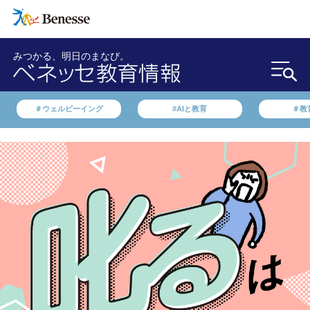
みつかる、明日のまなび。
＃ウェルビーイング
#AIと教育
＃教