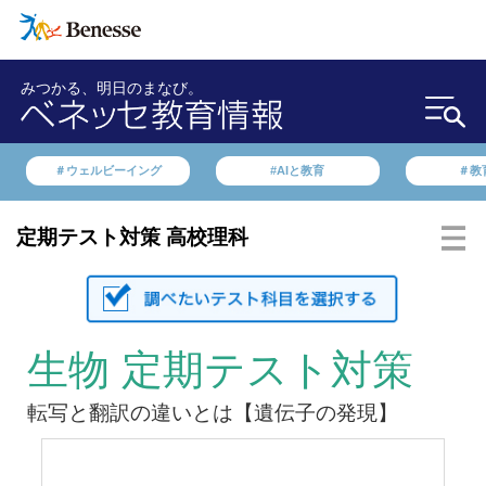
みつかる、明日のまなび。
＃ウェルビーイング
#AIと教育
＃教
定期テスト対策 高校理科
生物 定期テスト対策
転写と翻訳の違いとは【遺伝子の発現】