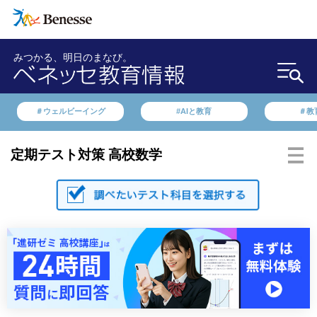
みつかる、明日のまなび。
＃ウェルビーイング
#AIと教育
＃教
定期テスト対策 高校数学