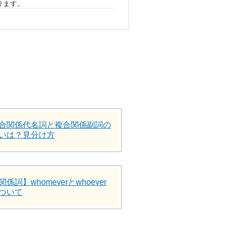
ります。
合関係代名詞と複合関係副詞の
いは？見分け方
関係詞】whomeverとwhoever
ついて