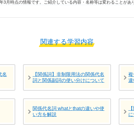
7年3月時点の情報です。ご紹介している内容・名称等は変わることがあ
関連する学習内容
代名
【関係詞】非制限用法の関係代名
複
詞と関係副詞の使い分けについて
違
関係代名詞 whatとthatの違いや使
【
い方を解説
に