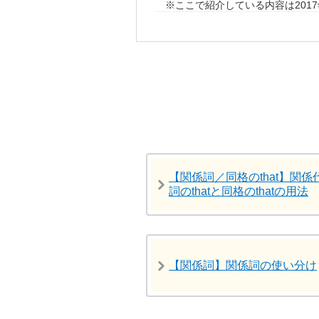
ここで紹介している内容は201
【関係詞／同格のthat】関係
詞のthatと同格のthatの用法
【関係詞】関係詞の使い分け