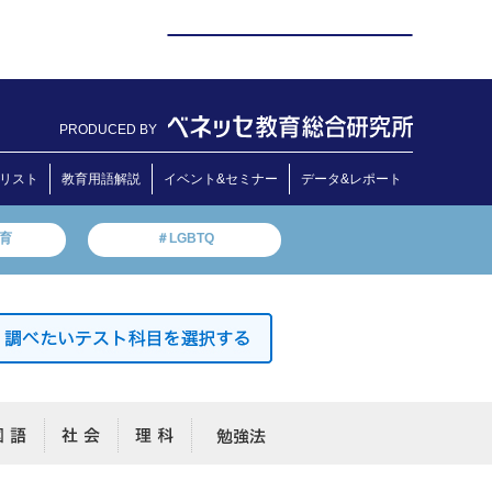
PRODUCED BY
リスト
教育用語解説
イベント&セミナー
データ&レポート
教育
＃LGBTQ