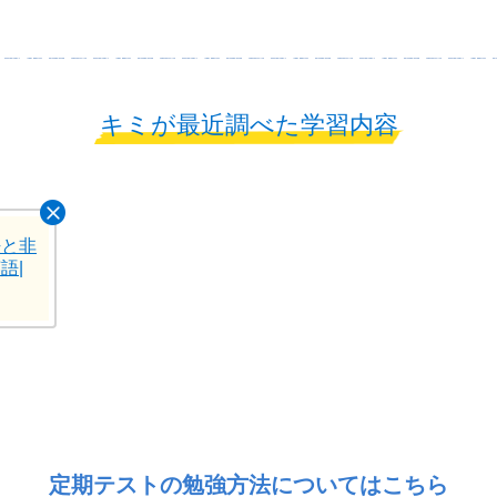
キミが最近調べた学習内容
法と非
語|
定期テストの勉強方法については
こちら