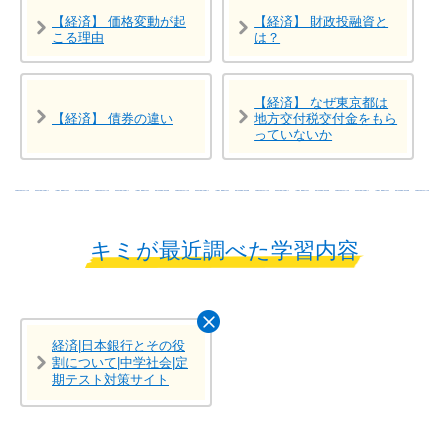
【経済】 価格変動が起
【経済】 財政投融資と
こる理由
は？
【経済】 なぜ東京都は
【経済】 債券の違い
地方交付税交付金をもら
っていないか
キミが最近調べた学習内容
経済|日本銀行とその役
割について|中学社会|定
期テスト対策サイト