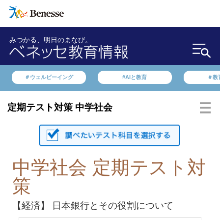
みつかる、明日のまなび。
＃ウェルビーイング
#AIと教育
＃教
定期テスト対策 中学社会
中学社会 定期テスト対
策
【経済】 日本銀行とその役割について