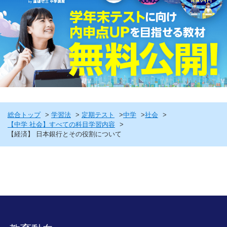
総合トップ
学習法
定期テスト
中学
社会
【中学 社会】すべての科目学習内容
【経済】 日本銀行とその役割について