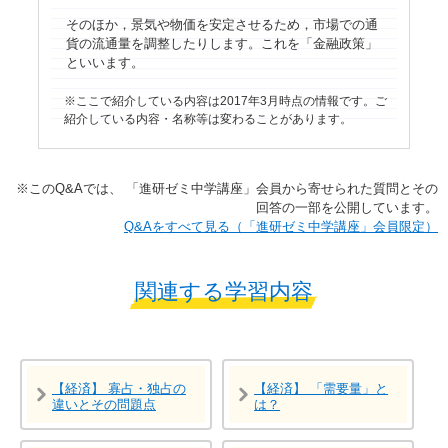
そのほか，景気や物価を安定させるため，市場での通
貨の流通量を調整したりします。これを「金融政策」
といいます。
ここで紹介している内容は2017年3月時点の情報です。ご
紹介している内容・名称等は変わることがあります。
※​このQ&Aでは、​ 「進研ゼミ中学講座」​会員から寄せられた質問とその
回答の一部を公開しています。​
​​Q&Aをすべて見る（「進研ゼミ中学講座」会員限定）
関連する学習内容
【経済】 寡占・独占の
【経済】 「需要量」と
違いとその問題点
は？