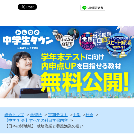
総合トップ
学習法
定期テスト
中学
社会
【中学 社会】すべての科目学習内容
【日本の諸地域】 栽培漁業と養殖漁業の違い