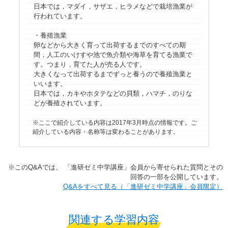
日本では，マダイ，サザエ，ヒラメなどで栽培漁業が
行われています。
・養殖漁業
卵などから大きく育って出荷するまでのすべての期
間，人工のいけすや池で魚介類や海草を育てる漁業で
す。つまり，育てた人が売る人です。
大きくなって出荷するまでずっと養うので養殖漁業と
いいます。
日本では，カキやホタテなどの貝類，ハマチ，のりな
どが養殖されています。
ここで紹介している内容は2017年3月時点の情報です。ご
紹介している内容・名称等は変わることがあります。
※​このQ&Aでは、​ 「進研ゼミ中学講座」​会員から寄せられた質問とその
回答の一部を公開しています。​
​​Q&Aをすべて見る（「進研ゼミ中学講座」会員限定）
関連する学習内容