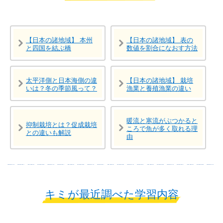
【日本の諸地域】 本州
【日本の諸地域】 表の
と四国を結ぶ橋
数値を割合になおす方法
太平洋側と日本海側の違
【日本の諸地域】 栽培
いは？冬の季節風って？
漁業と養殖漁業の違い
暖流と寒流がぶつかると
抑制栽培とは？促成栽培
ころで魚が多く取れる理
との違いも解説
由
キミが最近調べた学習内容