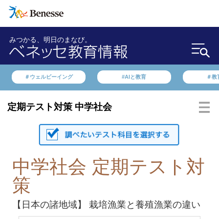
みつかる、明日のまなび。
＃ウェルビーイング
#AIと教育
＃教
定期テスト対策 中学社会
中学社会 定期テスト対
策
【日本の諸地域】 栽培漁業と養殖漁業の違い