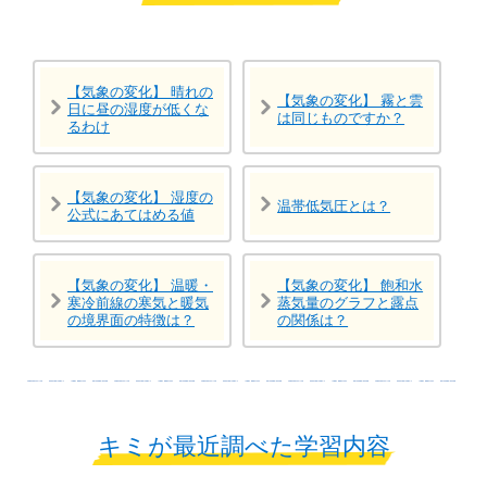
【気象の変化】 晴れの
【気象の変化】 霧と雲
日に昼の湿度が低くな
は同じものですか？
るわけ
【気象の変化】 湿度の
温帯低気圧とは？
公式にあてはめる値
【気象の変化】 温暖・
【気象の変化】 飽和水
寒冷前線の寒気と暖気
蒸気量のグラフと露点
の境界面の特徴は？
の関係は？
キミが最近調べた学習内容