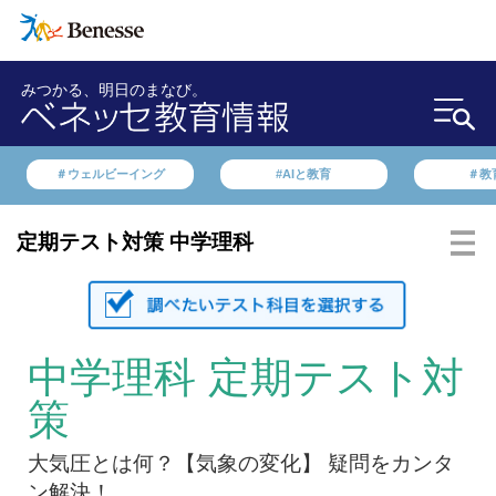
みつかる、明日のまなび。
＃ウェルビーイング
#AIと教育
＃教
定期テスト対策 中学理科
中学理科 定期テスト対
策
大気圧とは何？【気象の変化】 疑問をカンタ
ン解決！