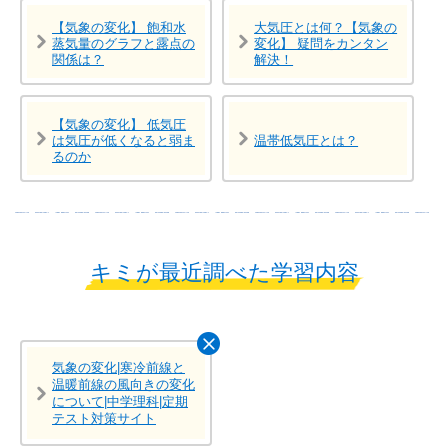
【気象の変化】 飽和水
大気圧とは何？【気象の
蒸気量のグラフと露点の
変化】 疑問をカンタン
関係は？
解決！
【気象の変化】 低気圧
は気圧が低くなると弱ま
温帯低気圧とは？
るのか
キミが最近調べた学習内容
気象の変化|寒冷前線と
温暖前線の風向きの変化
について|中学理科|定期
テスト対策サイト