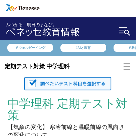
みつかる、明日のまなび。
＃ウェルビーイング
#AIと教育
＃教
定期テスト対策 中学理科
中学理科 定期テスト対
策
【気象の変化】 寒冷前線と温暖前線の風向き
の変化について