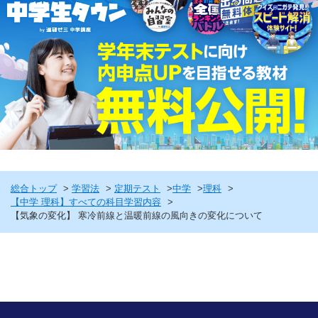
総合トップ
学習法
定期テスト
中学
理科
【中学 理科】すべての科目学習内容
【気象の変化】 寒冷前線と温暖前線の風向きの変化について