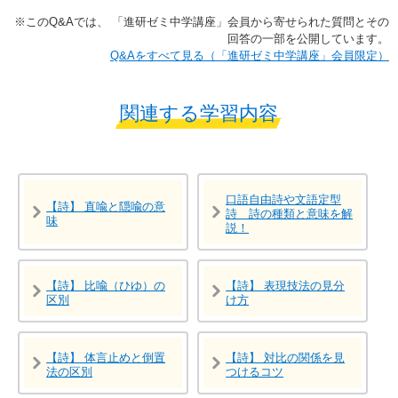
※​このQ&Aでは、​ 「進研ゼミ中学講座」​会員から寄せられた質問とその
回答の一部を公開しています。​
​​Q&Aをすべて見る（「進研ゼミ中学講座」会員限定）
関連する学習内容
口語自由詩や文語定型
【詩】 直喩と隠喩の意
詩 詩の種類と意味を解
味
説！
【詩】 比喩（ひゆ）の
【詩】 表現技法の見分
区別
け方
【詩】 体言止めと倒置
【詩】 対比の関係を見
法の区別
つけるコツ