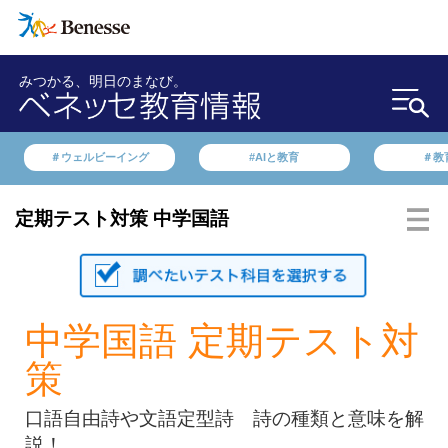
みつかる、明日のまなび。
＃ウェルビーイング
#AIと教育
＃教
定期テスト対策 中学国語
中学国語 定期テスト対
策
口語自由詩や文語定型詩 詩の種類と意味を解
説！