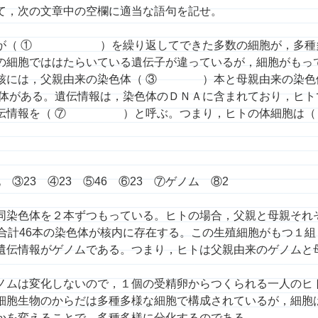
て，次の文章中の空欄に適当な語句を記せ。
精卵が（ ① ）を繰り返してできた多数の細胞が，多
の細胞でははたらいている遺伝子が違っているが，細胞がもっ
の核には，父親由来の染色体（ ③ ）本と母親由来の
がある。遺伝情報は，染色体のＤＮＡに含まれており，
遺伝情報を（ ⑦ ）と呼ぶ。つまり，ヒトの体細胞は（
 ③23 ④23 ⑤46 ⑥23 ⑦ゲノム ⑧2
同染色体を２本ずつもっている。ヒトの場合，父親と母親それ
合計46本の染色体が核内に存在する。この生殖細胞がもつ１組
遺伝情報がゲノムである。つまり，ヒトは父親由来のゲノムと
ノムは変化しないので，１個の受精卵からつくられる一人のヒ
細胞生物のからだは多種多様な細胞で構成されているが，細胞
かを変えることで，多種多様に分化するのである。