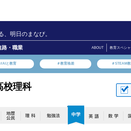
る、明日のまなび。
進路・職業
ABOUT
教育スペシャ
#AIと教育
＃教育格差
＃STEAM
高校理科