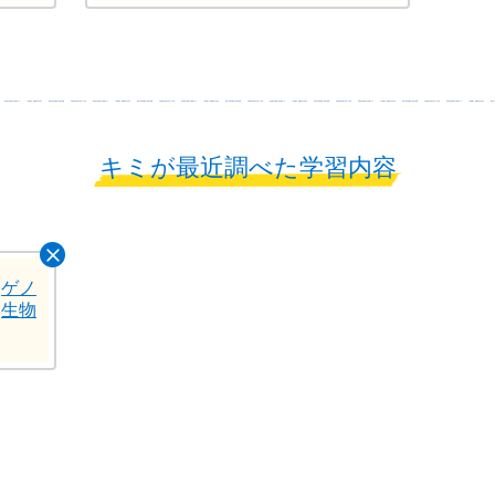
キミが最近調べた学習内容
|ゲノ
|生物