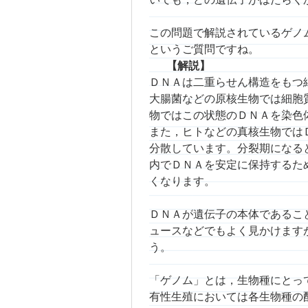
この問題で解説されているゲノ
というご質問ですね。
【解説】
ＤＮＡは二重らせん構造をもつ
大腸菌などの原核生物では細胞
物ではこの状態のＤＮＡを染色
また，ヒトなどの真核生物では
分散しています。分裂期になる
内でＤＮＡを安定に保持するた
くなります。
ＤＮＡが遺伝子の本体であるこ
ュースなどでもよく見かけます
う。
「ゲノム」とは，生物種にとっ
有性生殖においては各生物種の