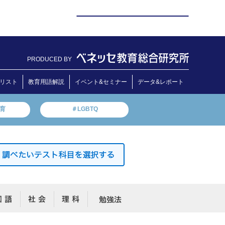
PRODUCED BY
リスト
教育用語解説
イベント&セミナー
データ&レポート
教育
＃LGBTQ