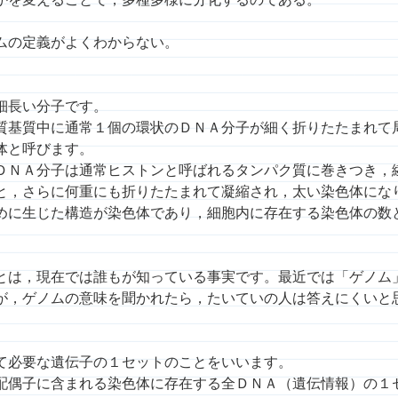
ムの定義がよくわからない。
細長い分子です。
質基質中に通常１個の環状のＤＮＡ分子が細く折りたたまれて
体と呼びます。
ＤＮＡ分子は通常ヒストンと呼ばれるタンパク質に巻きつき，
と，さらに何重にも折りたたまれて凝縮され，太い染色体にな
めに生じた構造が染色体であり，細胞内に存在する染色体の数
とは，現在では誰もが知っている事実です。最近では「ゲノム
が，ゲノムの意味を聞かれたら，たいていの人は答えにくいと
て必要な遺伝子の１セットのことをいいます。
配偶子に含まれる染色体に存在する全ＤＮＡ（遺伝情報）の１