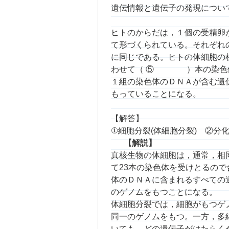
遺伝情報と遺伝子の発現につい
ヒトのからだは，１個の受
て形づくられている。それぞれ
に同じである。ヒトの体細胞
わせて（ ⑤ ）本の染色体
１組の染色体のＤＮＡが含む
もっていることになる。
【解答】
①細胞分裂(体細胞分裂) ②分化
【解説】
真核生物の体細胞は，通常，相
て23本の染色体を受けとるので
体のＤＮＡに含まれるすべての
のゲノムをもつことになる。
体細胞分裂では，細胞がもつゲ
同一のゲノムをもつ。一方，多
いても，どの遺伝子がはたらく