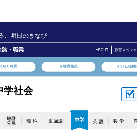
る、明日のまなび。
進路・職業
ABOUT
教育スペシャ
#AIと教育
＃教育格差
＃STEAM
中学社会