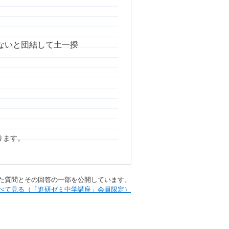
ないと団結して土一揆
ります。
られた質問とその回答の一部を公開しています。​
Aをすべて見る（「進研ゼミ中学講座」会員限定）