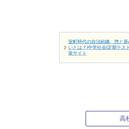
室町時代の自治組織 惣と座
いとは？|中学社会|定期テス
策サイト
高