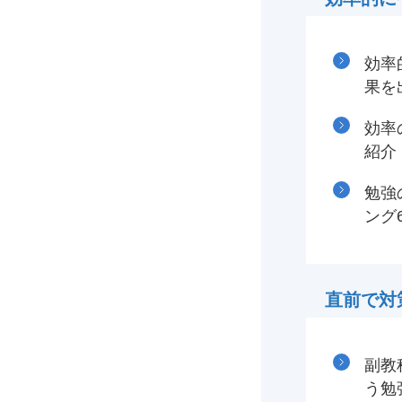
効率
果を
効率
紹介
勉強
ング
直前で対
副教
う勉