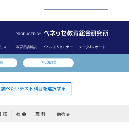
PRODUCED BY
リスト
教育用語解説
イベント&セミナー
データ&レポート
教育
＃LGBTQ