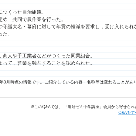
につくった自治組織。
定め，共同で農作業を行った。
や守護大名・幕府に対して年貢の軽減を要求し，受け入れられ
った。
，商人や手工業者などがつくった同業組合。
よって，営業を独占することを認められた。
7年3月時点の情報です。ご紹介している内容・名称等は変わることがあ
※​このQ&Aでは、​ 「進研ゼミ中学講座」​会員から寄せ
​​Q&