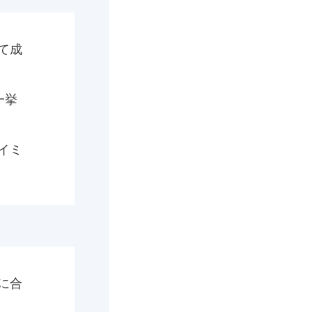
て成
一挙
イミ
に合