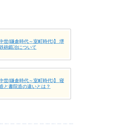
中世(鎌倉時代～室町時代)】 堺
鉄砲鍛冶について
中世(鎌倉時代～室町時代)】 寝
造と書院造の違いとは？