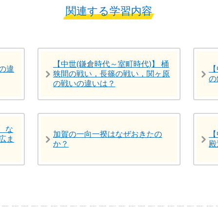
関連する学習内容
【中世(鎌倉時代～室町時代)】 桶
の違
【
狭間の戦い，長篠の戦い，関ヶ原
の
の戦いの違いは？
 な
加賀の一向一揆はなぜおきたの
【
広ま
か？
殿