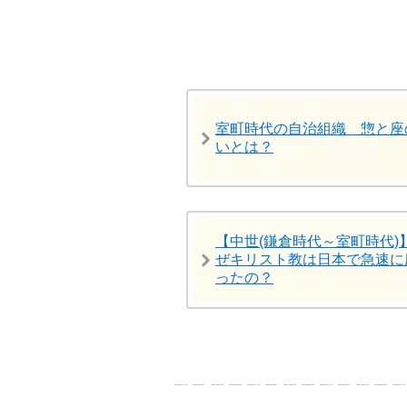
室町時代の自治組織 惣と座
いとは？
【中世(鎌倉時代～室町時代)】
ぜキリスト教は日本で急速に
ったの？