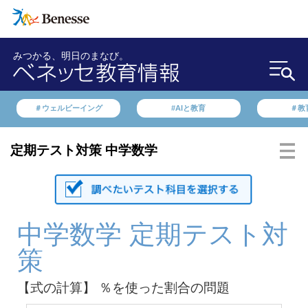
みつかる、明日のまなび。
＃ウェルビーイング
#AIと教育
＃教
定期テスト対策 中学数学
中学数学 定期テスト対
策
【式の計算】 ％を使った割合の問題