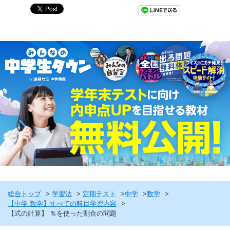
総合トップ
学習法
定期テスト
中学
数学
【中学 数学】すべての科目学習内容
【式の計算】 ％を使った割合の問題