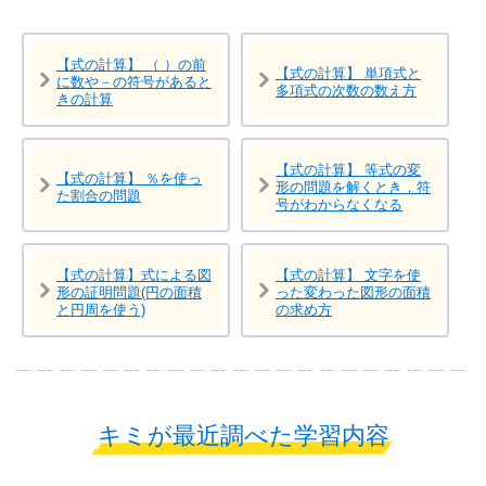
【式の計算】 （ ）の前
【式の計算】 単項式と
に数や－の符号があると
多項式の次数の数え方
きの計算
【式の計算】 等式の変
【式の計算】 ％を使っ
形の問題を解くとき，符
た割合の問題
号がわからなくなる
【式の計算】式による図
【式の計算】 文字を使
形の証明問題(円の面積
った変わった図形の面積
と円周を使う)
の求め方
キミが最近調べた学習内容