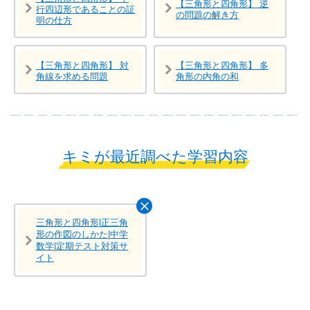
【三角形と四角形】 逆
行四辺形であることの証
の問題の解き方
明の仕方
【三角形と四角形】 対
【三角形と四角形】 多
角線を求める問題
角形の内角の和
キミが最近調べた学習内容
三角形と四角形|正三角
形の作図のしかた|中学
数学|定期テスト対策サ
イト