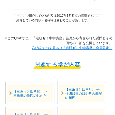
ここで紹介している内容は2017年3月時点の情報です。ご
紹介している内容・名称等は変わることがあります。
※​このQ&Aでは、​ 「進研ゼミ中学講座」​会員から寄せられた質問とその
回答の一部を公開しています。​
​​Q&Aをすべて見る（「進研ゼミ中学講座」会員限定）
関連する学習内容
【三角形と四角形】 平
【三角形と四角形】 正
行四辺形の辺や角の表記
三角形の作図のしかた
の順序
【三角形と四角形】 平