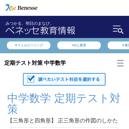
みつかる、明日のまなび。
＃ウェルビーイング
#AIと教育
＃教
定期テスト対策 中学数学
中学数学 定期テスト対
策
【三角形と四角形】 正三角形の作図のしかた