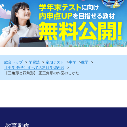
総合トップ
学習法
定期テスト
中学
数学
【中学 数学】すべての科目学習内容
【三角形と四角形】 正三角形の作図のしかた
教育動向