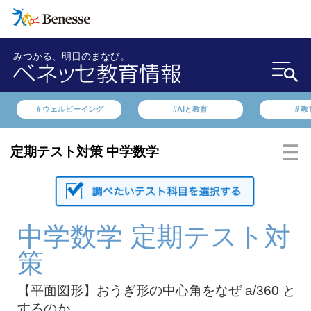
みつかる、明日のまなび。
＃ウェルビーイング
#AIと教育
＃教
定期テスト対策 中学数学
中学数学 定期テスト対
策
【平面図形】おうぎ形の中心角をなぜ a/360 と
するのか