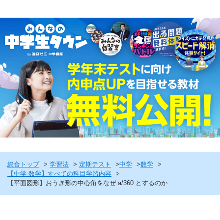
総合トップ
学習法
定期テスト
中学
数学
【中学 数学】すべての科目学習内容
【平面図形】おうぎ形の中心角をなぜ a/360 とするのか