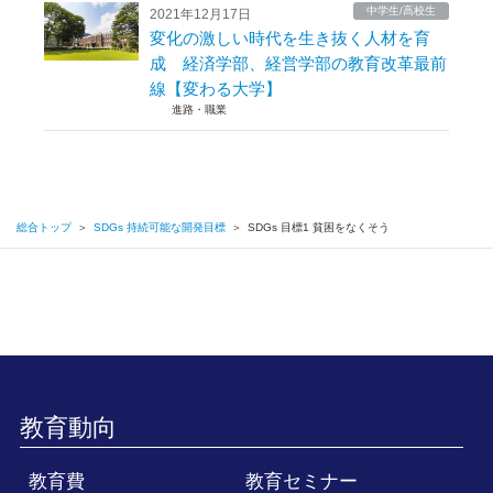
中学生/高校生
2021年12月17日
変化の激しい時代を生き抜く人材を育
成 経済学部、経営学部の教育改革最前
線【変わる大学】
進路・職業
総合トップ
＞
SDGs 持続可能な開発目標
＞
SDGs 目標1 貧困をなくそう
教育動向
教育費
教育セミナー