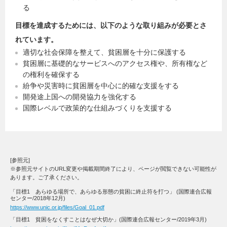
る
目標を達成するためには、以下のような取り組みが必要とさ
れています。
適切な社会保障を整えて、貧困層を十分に保護する
貧困層に基礎的なサービスへのアクセス権や、所有権など
の権利を確保する
紛争や災害時に貧困層を中心に的確な支援をする
開発途上国への開発協力を強化する
国際レベルで政策的な仕組みづくりを支援する
[参照元]
※参照元サイトのURL変更や掲載期間終了により、ページが閲覧できない可能性が
あります。ご了承ください。
「目標1 あらゆる場所で、あらゆる形態の貧困に終止符を打つ」 (国際連合広報
センター/2018年12月)
https://www.unic.or.jp/files/Goal_01.pdf
「目標1 貧困をなくすことはなぜ大切か」(国際連合広報センター/2019年3月)