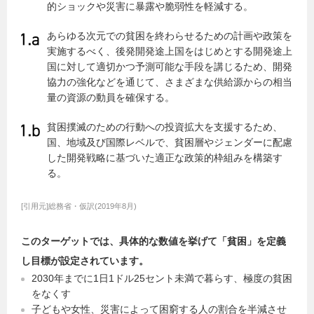
的ショックや災害に暴露や脆弱性を軽減する。
あらゆる次元での貧困を終わらせるための計画や政策を
実施するべく、後発開発途上国をはじめとする開発途上
国に対して適切かつ予測可能な手段を講じるため、開発
協力の強化などを通じて、さまざまな供給源からの相当
量の資源の動員を確保する。
貧困撲滅のための行動への投資拡大を支援するため、
国、地域及び国際レベルで、貧困層やジェンダーに配慮
した開発戦略に基づいた適正な政策的枠組みを構築す
る。
[引用元]総務省・仮訳(2019年8月)
このターゲットでは、具体的な数値を挙げて「貧困」を定義
し目標が設定されています。
2030年までに1日1ドル25セント未満で暮らす、極度の貧困
をなくす
子どもや女性、災害によって困窮する人の割合を半減させ