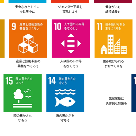
エネルギーをみんな
安全な水とトイレ
ジェンダー平等を
にそしてクリーンに
を世界中に
実現しよう
産業と技術革新の
人や国の不平等
住み続けられる
基盤をつくろう
をなくそう
まちづくりを
陸の豊かさも
海の豊かさを
気候変動に
守ろう
守ろう
具体的な対策を