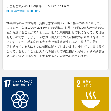
子どもと大人のSDGs学習ゲーム Get The Point
https://www.sdgsgtp.com/
世界銀行の年次報告書「貧困と繁栄の共有2016：格差の解消に向けて」
によると、実は1999〜2013年までの間に、世界中で約10億人が極度の貧
困から脱することができました。世界は現在進行形で良くなっている側面
もあるのです。しかし、今なお８億人近くの人が極度の貧困生活を送って
います。また、感染症の拡大や大規模災害が生じると、経済的に苦しい生
活を送っている人はすぐに貧困に陥ってしまいます。少しずつ世界は良く
なっているということは大きな希望として胸に抱きながら、引き続き貧困
層への支援や仕組み作りを推進することが求められています。