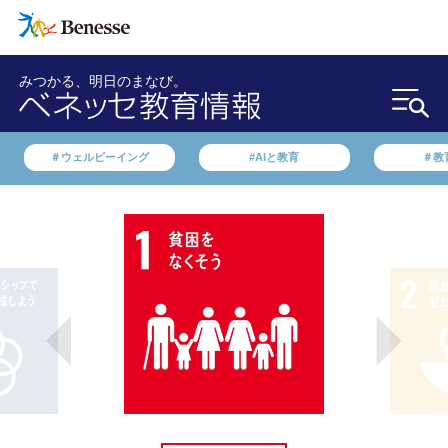
みつかる、明日のまなび。
＃ウェルビーイング
#AIと教育
＃教