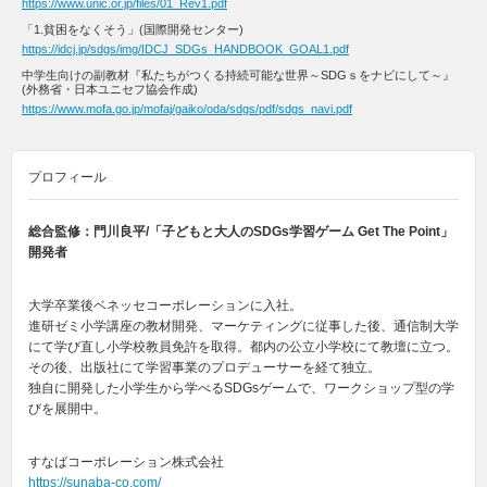
https://www.unic.or.jp/files/01_Rev1.pdf
「1.貧困をなくそう」(国際開発センター)
https://idcj.jp/sdgs/img/IDCJ_SDGs_HANDBOOK_GOAL1.pdf
中学生向けの副教材『私たちがつくる持続可能な世界～SDGｓをナビにして～』
(外務省・日本ユニセフ協会作成)
https://www.mofa.go.jp/mofaj/gaiko/oda/sdgs/pdf/sdgs_navi.pdf
プロフィール
総合監修：
門川良平
/「子どもと大人のSDGs学習ゲーム Get The Point」
開発者
大学卒業後ベネッセコーポレーションに入社。
進研ゼミ小学講座の教材開発、マーケティングに従事した後、通信制大学
にて学び直し小学校教員免許を取得。都内の公立小学校にて教壇に立つ。
その後、出版社にて学習事業のプロデューサーを経て独立。
独自に開発した小学生から学べるSDGsゲームで、ワークショップ型の学
びを展開中。
すなばコーポレーション株式会社
https://sunaba-co.com/