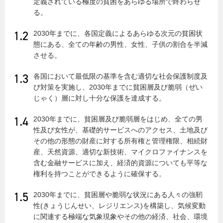
定義されている極度の貧困をあらゆる場所で終わらせ
る。
2030年までに、各国定義によるあらゆる次元の貧困状
態にある、全ての年齢の男性、女性、子供の割合を半減
させる。
各国において最低限の基準を含む適切な社会保護制度及
び対策を実施し、2030年までに貧困層及び脆弱（ぜい
じゃく）層に対し十分な保護を達成する。
2030年までに、貧困層及び脆弱層をはじめ、全ての男
性及び女性が、基礎的サービスへのアクセス、土地及び
その他の形態の財産に対する所有権と管理権限、相続財
産、天然資源、適切な新技術、マイクロファイナンスを
含む金融サービスに加え、経済的資源についても平等な
権利を持つことができるように確保する。
2030年までに、貧困層や脆弱な状況にある人々の強靭
性(きょうじんせい、レジリエンス)を構築し、気候変動
に関連する極端な気象現象やその他の経済、社会、環境