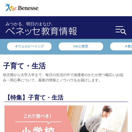
みつかる、明日のまなび。
＃ウェルビーイング
#AIと教育
＃教
子育て・生活
幼児期から大学入学まで、毎日の生活の中で保護者のかたが持つ幅広いお悩
み・関心事について、最新の情報とノウハウをお届けします。
【特集】子育て・生活