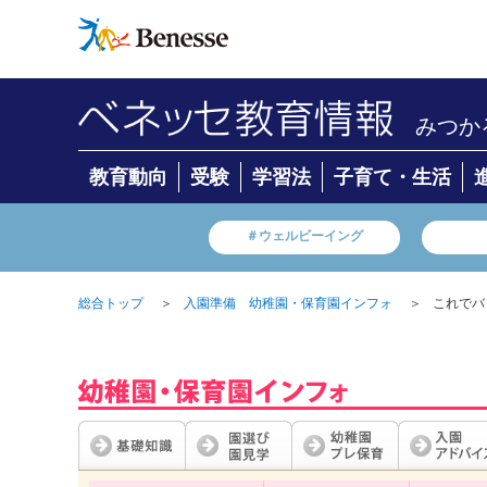
みつか
教育動向
受験
学習法
子育て・生活
＃ウェルビーイング
＞
＞
これでバ
総合トップ
入園準備 幼稚園・保育園インフォ