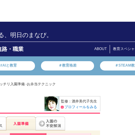
る、明日のまなび。
進路・職業
ABOUT
教育スペシャ
#AIと教育
＃教育格差
＃STEAM
ッチリ入園準備 -お弁当テクニック
監修：酒井美代子先生
プロフィールをみる