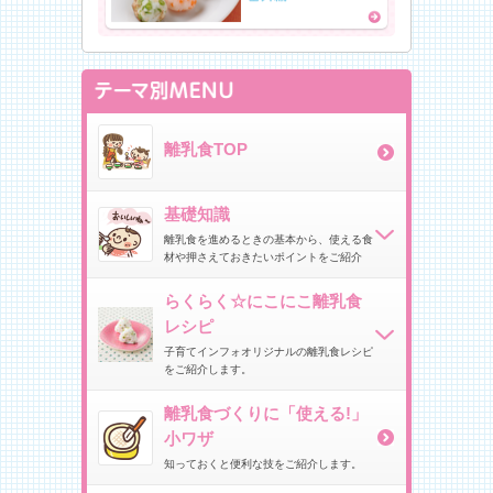
離乳食TOP
基礎知識
離乳食を進めるときの基本から、
使
える食
材や押さえておきたいポイントをご紹介
らくらく☆にこにこ離乳食
レシピ
子育てインフォオリジナルの離乳食レシピ
をご紹介します。
離乳食づくりに
「
使える!」
小
ワザ
知っておくと便利な技をご紹介します。