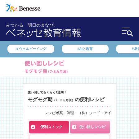
みつかる、明日のまなび。
＃ウェルビーイング
#AIと教育
＃教
使い回しでらくらく1週間！
モグモグ期
の便利レシピ
（7・8ヵ月頃）
レシピ考案・調理：（株）フード・アイ
便利ストック
使い回しレシピ