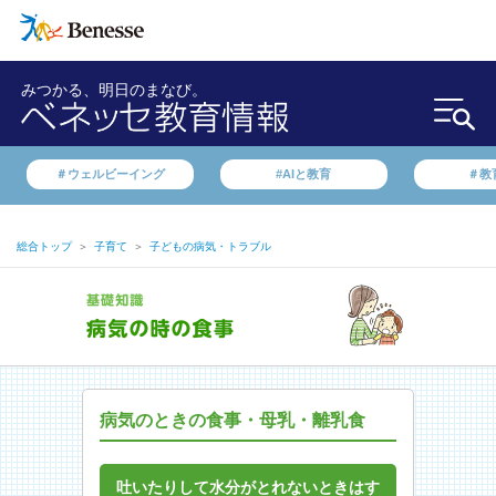
みつかる、明日のまなび。
＃ウェルビーイング
#AIと教育
＃教
総合トップ
＞
子育て
＞
子どもの病気・トラブル
病気のときの食事・母乳・離乳食
吐いたりして水分がとれないときはす