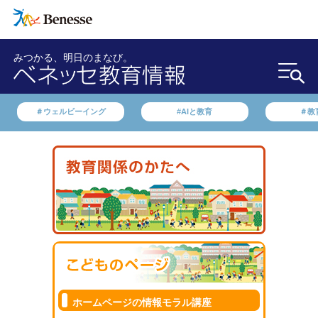
みつかる、明日のまなび。
＃ウェルビーイング
#AIと教育
＃教
ホームページの情報モラル講座