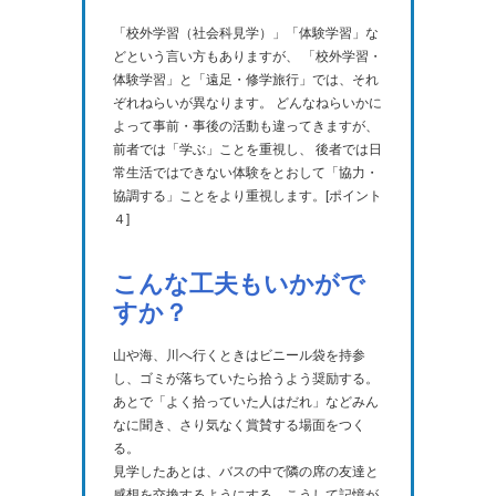
「校外学習（社会科見学）」「体験学習」な
どという言い方もありますが、 「校外学習・
体験学習」と「遠足・修学旅行」では、それ
ぞれねらいが異なります。 どんなねらいかに
よって事前・事後の活動も違ってきますが、
前者では「学ぶ」ことを重視し、 後者では日
常生活ではできない体験をとおして「協力・
協調する」ことをより重視します。[ポイント
４]
こんな工夫もいかがで
すか？
山や海、川へ行くときはビニール袋を持参
し、ゴミが落ちていたら拾うよう奨励する。
あとで「よく拾っていた人はだれ」などみん
なに聞き、さり気なく賞賛する場面をつく
る。
見学したあとは、バスの中で隣の席の友達と
感想を交換するようにする。こうして記憶が