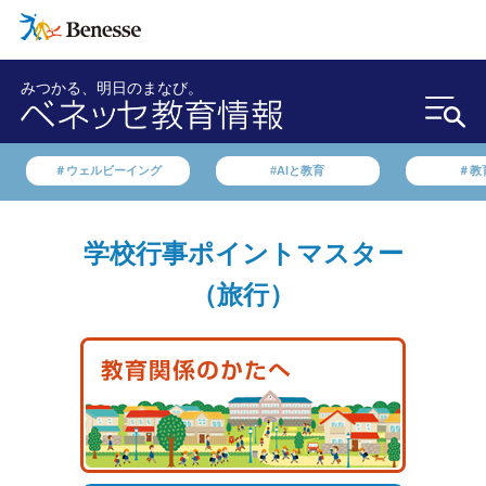
みつかる、明日のまなび。
＃ウェルビーイング
#AIと教育
＃教
学校行事ポイントマスター
（旅行）