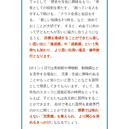
て≫として 「歴史や文化に興味をもつ」「班
長としての役割を果たす」「困っている人を
すすんで助ける」「クラス全員と会話をす
る」 「新しい知識を3つ得る」など、決めて
おくことが大切です。 すると、めあてに向か
って子どもたちが互いに協力し合うようにな
るうえ、
目標を達成することができたら楽し
い思い出に「達成感」や「成就感」という気
持ちも加わり、 より思い出深い遠足・修学旅
行となります。
[ポイント2]では美術館や博物館、動物園など
を見学する場合に、 児童・生徒に興味のある
ことやもっと知りたいと思うことなどを質問
として用意してきてもらいます。 そして、見
学先のスタッフに質疑応答の時間をとっても
らえば、子どもたちは自主的に質問をするこ
とができます。 自分で考えた質問を直接専門
のかたに聞くことができると、
授業では味わ
えない「充実感」を覚えられ、 より関心を深
めるきっかけ
にもなるでしょう。