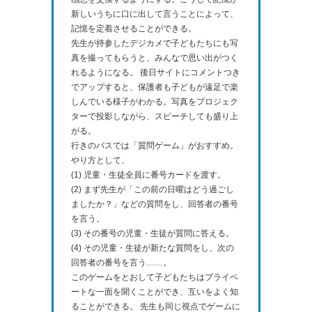
新しいうちに口に出して言うことによって、
記憶を定着させることができる。
先生が持参したデジカメで子どもたちにも写
真を撮ってもらうと、みんなで思い出がつく
れるようになる。 後日サイトにコメントつき
でアップすると、保護者も子どもが遠足で楽
しんでいる様子がわかる。写真をプロジェク
ターで投影しながら、スピーチしても盛り上
がる。
行きのバスでは「質問ゲーム」がおすすめ。
やり方として、
(1) 児童・生徒全員に番号カードを渡す。
(2) まず先生が「この前の日曜はどう過ごし
ましたか？」などの質問をし、回答者の番号
を言う。
(3) その番号の児童・生徒が質問に答える。
(4) その児童・生徒が新たな質問をし、次の
回答者の番号を言う……。
このゲームをとおして子どもたちはプライベ
ートな一面を聞くことができ、互いをよく知
ることができる。 先生も同じ視点でゲームに