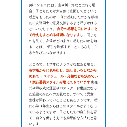
[ポイント３]では、山や川、海などに行く場
合、子どもたちが大自然に直面してどういう
感想をもったのか、 何に感動したのかを積極
的に友達同士で意見交換するよう呼びかける
といいでしょう。
自分の感想を口に出すこと
で考えをまとめる練習になります
し、同じも
のを見て、友達がどのように感じたのかを知
ることは、 相手を理解することにもなり、生
きた学びにつながります。
ところで、１学年にクラスが複数ある場合、
各学級から代表を出し、話し合いをしながら
めあて・ スケジュール・分担などを決めてい
く実行委員スタイルが増えてきています
出発
式や帰校式の運営やバスレク、お世話になっ
た施設のかたへのお礼など、すべてに児童・
生徒が関わっていることもあるようです。 特
に小学３年生からはこのスタイルが多くなっ
ているようですが、子どもたちの自主性を育
て、自立を促すうえでも効果的な方法だと思
います。