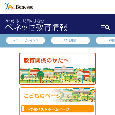
みつかる、明日のまなび。
＃ウェルビーイング
#AIと教育
＃教
小学生ベストホームページ