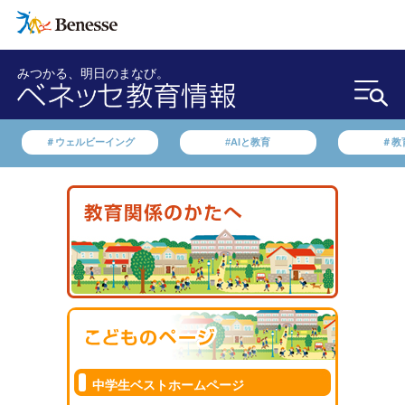
みつかる、明日のまなび。
＃ウェルビーイング
#AIと教育
＃教
中学生ベストホームページ