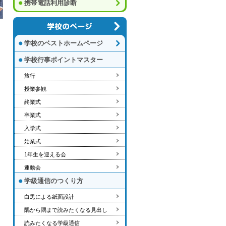
携帯電話利用診断
学校のベストホームページ
学校行事ポイントマスター
旅行
授業参観
終業式
卒業式
入学式
始業式
1年生を迎える会
運動会
学級通信のつくり方
白黒による紙面設計
隅から隅まで読みたくなる見出し
読みたくなる学級通信