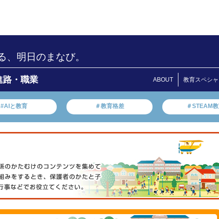
る、明日のまなび。
進路・職業
ABOUT
教育スペシャ
#AIと教育
＃教育格差
＃STEAM