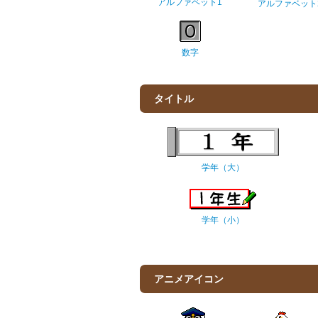
アルファベット1
アルファベット
数字
タイトル
学年（大）
学年（小）
アニメアイコン