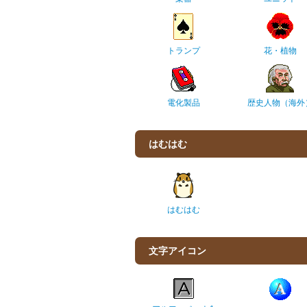
トランプ
花・植物
電化製品
歴史人物（海外
はむはむ
はむはむ
文字アイコン