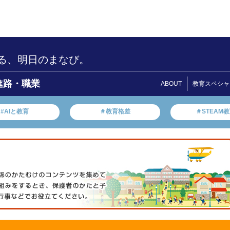
る、明日のまなび。
進路・職業
ABOUT
教育スペシャ
#AIと教育
＃教育格差
＃STEAM