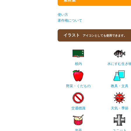
素材集
使い方
著作権について
イラスト
アイコンとしても使用できます。
校内
水にすむ生き
野菜・くだもの
教具・文具
交通標識
天気・季節
楽器
ユニット