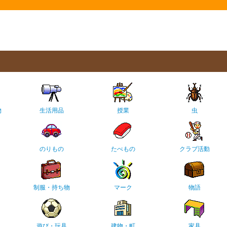
物
生活用品
授業
虫
のりもの
たべもの
クラブ活動
制服・持ち物
マーク
物語
遊び・玩具
建物・町
家具