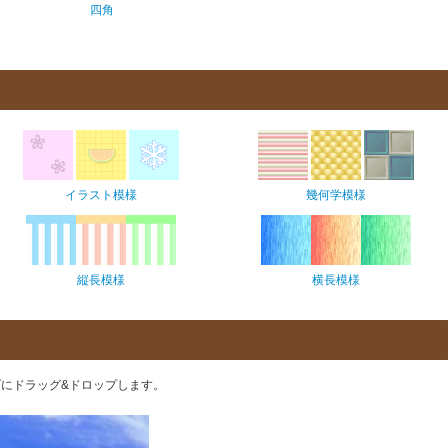
四角
イラスト模様
幾何学模様
縦長模様
横長模様
にドラッグ&ドロップします。