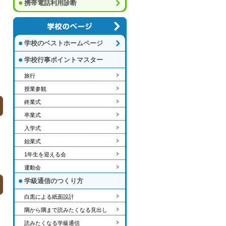
携帯電話利用診断
学校のベストホームページ
学校行事ポイントマスター
旅行
授業参観
終業式
卒業式
入学式
始業式
1年生を迎える会
運動会
学級通信のつくり方
白黒による紙面設計
隅から隅まで読みたくなる見出し
読みたくなる学級通信