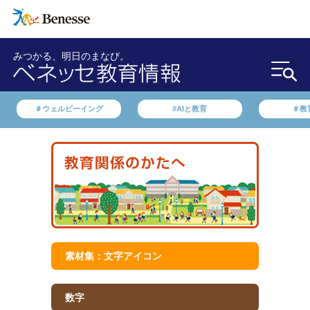
みつかる、明日のまなび。
＃ウェルビーイング
#AIと教育
＃教
素材集：文字アイコン
数字