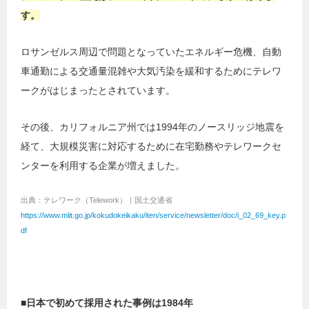
す。
ロサンゼルス周辺で問題となっていたエネルギー危機、自動
車通勤による交通量混雑や大気汚染を緩和するためにテレワ
ークがはじまったとされています。
その後、カリフォルニア州では1994年のノースリッジ地震を
経て、大規模災害に対応するために在宅勤務やテレワークセ
ンターを利用する企業が増えました。
出典：テレワーク（Telework）｜国土交通省
https://www.mlit.go.jp/kokudokeikaku/iten/service/newsletter/doc/i_02_69_key.p
df
■日本で初めて採用された事例は1984年