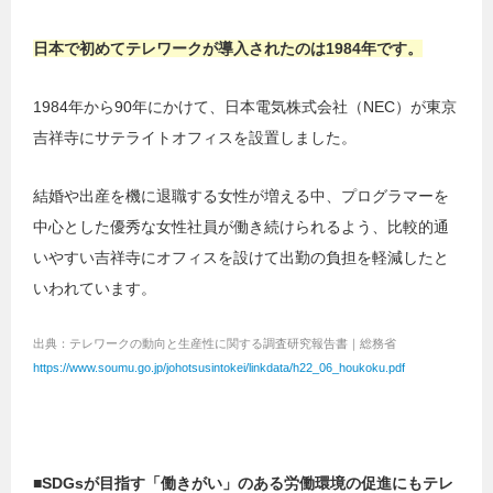
日本で初めてテレワークが導入されたのは1984年です。
1984年から90年にかけて、日本電気株式会社（NEC）が東京
吉祥寺にサテライトオフィスを設置しました。
結婚や出産を機に退職する女性が増える中、プログラマーを
中心とした優秀な女性社員が働き続けられるよう、比較的通
いやすい吉祥寺にオフィスを設けて出勤の負担を軽減したと
いわれています。
出典：テレワークの動向と生産性に関する調査研究報告書｜総務省
https://www.soumu.go.jp/johotsusintokei/linkdata/h22_06_houkoku.pdf
■SDGsが目指す「働きがい」のある労働環境の促進にもテレ