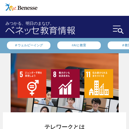
みつかる、明日のまなび。
＃ウェルビーイング
#AIと教育
＃教
テレワークとは