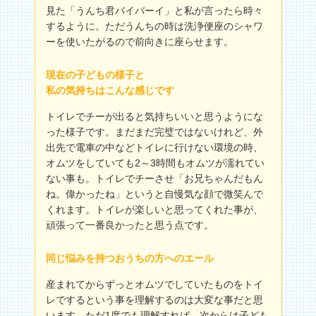
見た「うんち君バイバーイ」と私が言ったら時々
するように。ただうんちの時は洗浄便座のシャワ
ーを使いたがるので前向きに座らせます。
現在の子どもの様子と
私の気持ちはこんな感じです
トイレでチーが出ると気持ちいいと思うようにな
った様子です。まだまだ完璧ではないけれど、外
出先で電車の中などトイレに行けない環境の時、
オムツをしていても2～3時間もオムツが濡れてい
ない事も。トイレでチーさせ「お兄ちゃんだもん
ね。偉かったね」というと自慢気な顔で微笑んで
くれます。トイレが楽しいと思ってくれた事が、
頑張って一番良かったと思う点です。
同じ悩みを持つおうちの方へのエール
産まれてからずっとオムツでしていたものをトイ
レでするという事を理解するのは大変な事だと思
います。ただ1度でも理解すれば、次からは子ども