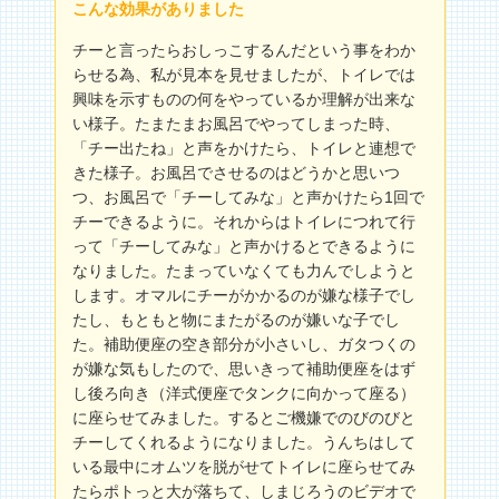
こんな効果がありました
チーと言ったらおしっこするんだという事をわか
らせる為、私が見本を見せましたが、トイレでは
興味を示すものの何をやっているか理解が出来な
い様子。たまたまお風呂でやってしまった時、
「チー出たね」と声をかけたら、トイレと連想で
きた様子。お風呂でさせるのはどうかと思いつ
つ、お風呂で「チーしてみな」と声かけたら1回で
チーできるように。それからはトイレにつれて行
って「チーしてみな」と声かけるとできるように
なりました。たまっていなくても力んでしようと
します。オマルにチーがかかるのが嫌な様子でし
たし、もともと物にまたがるのが嫌いな子でし
た。補助便座の空き部分が小さいし、ガタつくの
が嫌な気もしたので、思いきって補助便座をはず
し後ろ向き（洋式便座でタンクに向かって座る）
に座らせてみました。するとご機嫌でのびのびと
チーしてくれるようになりました。うんちはして
いる最中にオムツを脱がせてトイレに座らせてみ
たらポトっと大が落ちて、しまじろうのビデオで