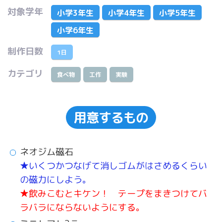
対象学年
小学3年生
小学4年生
小学5年生
小学6年生
制作日数
1日
カテゴリ
食べ物
工作
実験
用意するもの
ネオジム磁石
★いくつかつなげて消しゴムがはさめるくらい
の磁力にしよう。
★飲みこむとキケン！ テープをまきつけてバ
ラバラにならないようにする。