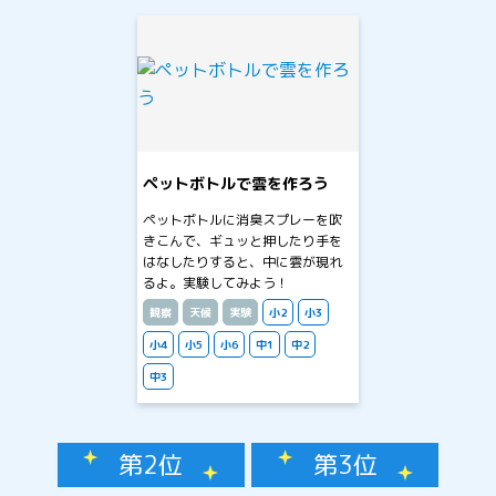
ペットボトルで雲を作ろう
ペットボトルに消臭スプレーを吹
きこんで、ギュッと押したり手を
はなしたりすると、中に雲が現れ
るよ。実験してみよう！
観察
天候
実験
小2
小3
小4
小5
小6
中1
中2
中3
第2位
第3位