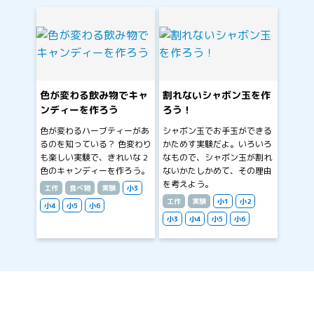
色が変わる飲み物でキャ
割れないシャボン玉を作
ンディーを作ろう
ろう！
色が変わるハーブティーがあ
シャボン玉でお手玉ができる
るのを知っている？ 色変わり
かためす実験だよ。いろいろ
も楽しい実験で、きれいな 2
なもので、シャボン玉が割れ
色のキャンディーを作ろう。
ないかたしかめて、その理由
を考えよう。
工作
食べ物
実験
小3
工作
実験
小1
小2
小4
小5
小6
小3
小4
小5
小6