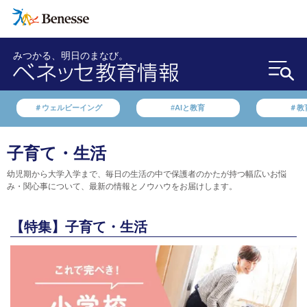
みつかる、明日のまなび。
＃ウェルビーイング
#AIと教育
＃教
子育て・生活
幼児期から大学入学まで、毎日の生活の中で保護者のかたが持つ幅広いお悩
み・関心事について、最新の情報とノウハウをお届けします。
【特集】子育て・生活