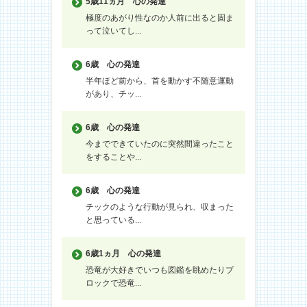
5歳11ヵ月
心の発達
極度のあがり性なのか人前に出ると固ま
って泣いてし...
6歳
心の発達
半年ほど前から、首を動かす不随意運動
があり、チッ...
6歳
心の発達
今までできていたのに突然間違ったこと
をすることや...
6歳
心の発達
チックのような行動が見られ、収まった
と思っている...
6歳1ヵ月
心の発達
恐竜が大好きでいつも図鑑を眺めたりブ
ロックで恐竜...