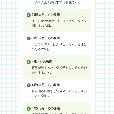
下の子の泣き声に非常に敏感です。
3歳6ヵ月
心の発達
すぐにかみついたり、ヨーグルトなどを
開けるのも口...
3歳9ヵ月
心の発達
「どうして？」ばかり言います。普通と
異なるのでは...
4歳
心の発達
言葉が詰まったり突拍子もない話を始め
たりすること...
4歳1ヵ月
心の発達
目が回る経験をして以来、ぐるぐる回る
ことに恐怖を...
4歳2ヵ月
心の発達