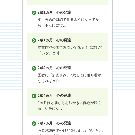
2歳1ヵ月
心の発達
少し強めの口調で叱るようになってか
ら、不安げに泣...
2歳1ヵ月
心の発達
児童館や公園で近づいて来る子に対して
「いや」と叫...
2歳2ヵ月
心の発達
医者に「多動ぎみ、3歳までに落ち着か
なければＡＤ...
2歳4ヵ月
心の発達
1ヵ月ほど前からお絵かきの配色が暗く
寂しい色にな...
2歳7ヵ月
心の発達
ある施設内でやけどをしましたが、それ