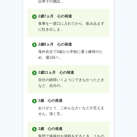
以来その施設...
2歳7ヵ月
心の発達
食事を一度口に入れてから、飲み込まず
に吐き出しま...
2歳8ヵ月
心の発達
海外在住で3歳から学校に通う練習のた
め、週1回ベ...
2歳11ヵ月
心の発達
自分の納得いくようにできなかったとき
など、自分の...
3歳
心の発達
ありがとう、ごめんなさいなどが言えま
せん。強く言...
3歳
心の発達
集団で体操やお遊戯をするとき、うちの