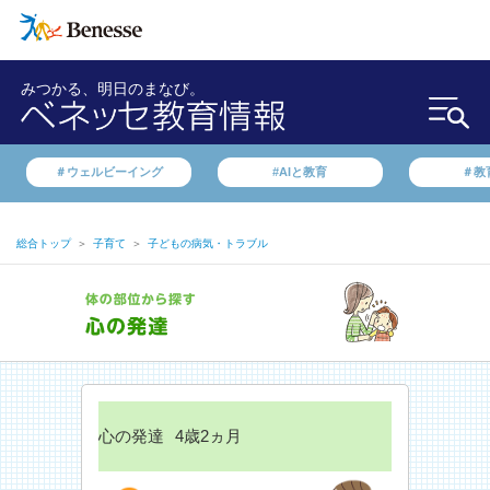
みつかる、明日のまなび。
＃ウェルビーイング
#AIと教育
＃教
総合トップ
＞
子育て
＞
子どもの病気・トラブル
心の発達
4歳2ヵ月