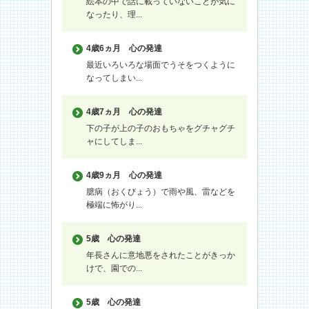
絵本の中で話に載っていないことが気に
なったり、理...
4歳6ヵ月
心の発達
最近いろいろな場面でうそをつくように
なってしまい...
4歳7ヵ月
心の発達
下の子が上の子のおもちゃをグチャグチ
ャにしてしま...
4歳9ヵ月
心の発達
臆病（おくびょう）で雨や風、雷などを
極端に怖がり...
5歳
心の発達
年長さんに意地悪をされたことがきっか
けで、園での...
5歳
心の発達