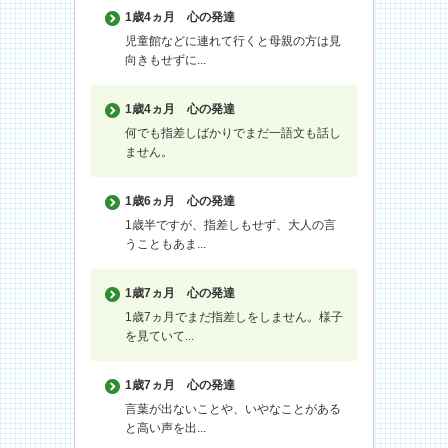
1歳4ヵ月
心の発達
児童館などに連れて行くと母親の方は見
向きもせずに...
1歳4ヵ月
心の発達
何でも指差しばかりでまだ一語文も話し
ません。
1歳6ヵ月
心の発達
1歳半ですが、指差しもせず、大人の言
うこともあま...
1歳7ヵ月
心の発達
1歳7ヵ月でまだ指差しをしません。様子
を見ていて...
1歳7ヵ月
心の発達
言葉が出ないことや、いやなことがある
と高い声を出...