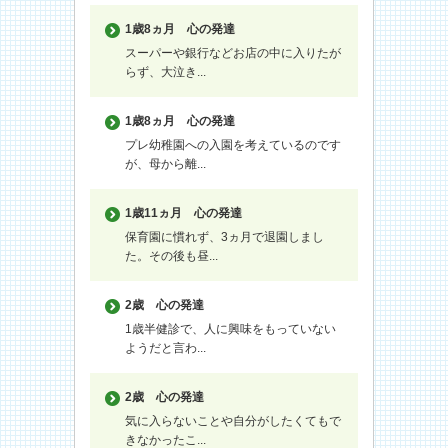
1歳8ヵ月
心の発達
スーパーや銀行などお店の中に入りたが
らず、大泣き...
1歳8ヵ月
心の発達
プレ幼稚園への入園を考えているのです
が、母から離...
1歳11ヵ月
心の発達
保育園に慣れず、3ヵ月で退園しまし
た。その後も昼...
2歳
心の発達
1歳半健診で、人に興味をもっていない
ようだと言わ...
2歳
心の発達
気に入らないことや自分がしたくてもで
きなかったこ...