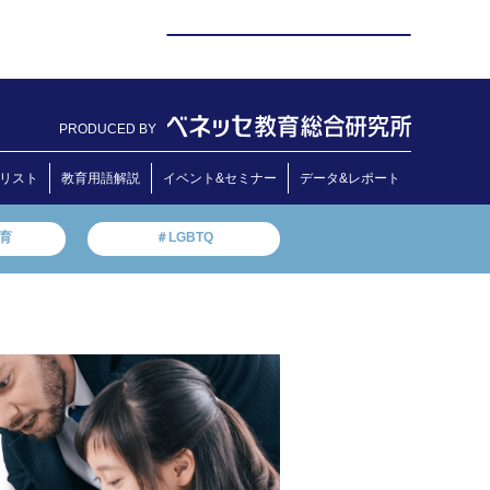
PRODUCED BY
リスト
教育用語解説
イベント&セミナー
データ&レポート
教育
＃LGBTQ