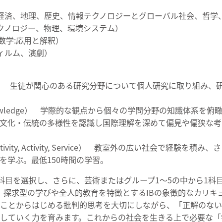
経済、地理、歴史、情報テクノロジーとグローバル社会、哲学
クノロジー、物理、環境システム）
数学:応用と解釈）
ィルム、演劇）
Essay） 生徒が関心のある研究分野について個人研究に取り組み、
f Knowledge） 学際的な観点から個々の学問分野の知識体系
文化・伝統の多様性を認識し国際理解を深めて偏見や偏狭な考
ivity, Activity, Service） 教室外の広い社会で経験
を学ぶ。最低150時間の学習。
1科目を選択し、さらに、芸術またはグループ1～5の中から1科
、探求型の学びや全人的教育を特徴とするIBの象徴的なカリキ
ことからはじめる批判的思考を大切にしながら、「正解のない
していく力を育みます。これからの社会を生きる上で必要な「