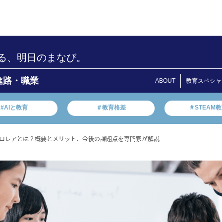
る、明日のまなび。
進路・職業
ABOUT
教育スペシャ
#AIと教育
＃教育格差
＃STEAM
ロレアとは？概要とメリット、今後の課題点を専門家が解説