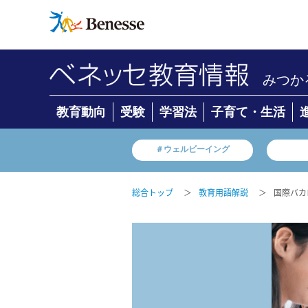
みつか
教育動向
受験
学習法
子育て・生活
＃ウェルビーイング
総合トップ
＞
教育用語解説
＞
国際バカ