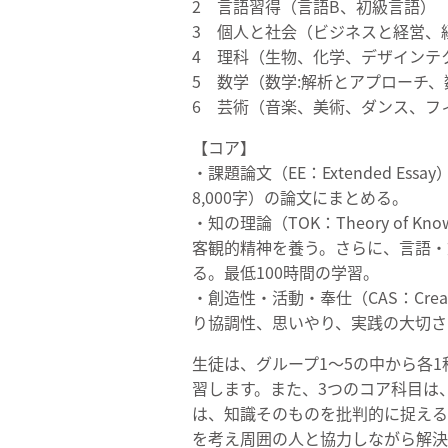
2 言語習得（言語B、初級言語）
3 個人と社会（ビジネスと経営、
4 理科（生物、化学、デザインテ
5 数学（数学:解析とアプローチ、
6 芸術（音楽、美術、ダンス、フ
【コア】
・課題論文（EE：Extended 
8,000字）の論文にまとめる。
・知の理論（TOK：Theory o
客観的精神を養う。さらに、言語・
る。最低100時間の学習。
・創造性・活動・奉仕（CAS：Creat
り協調性、思いやり、実践の大切さ
生徒は、グループ1～5の中から各
習します。また、3つのコア科目は
は、知識そのものを批判的に捉える
を考え周囲の人と協力しながら解決