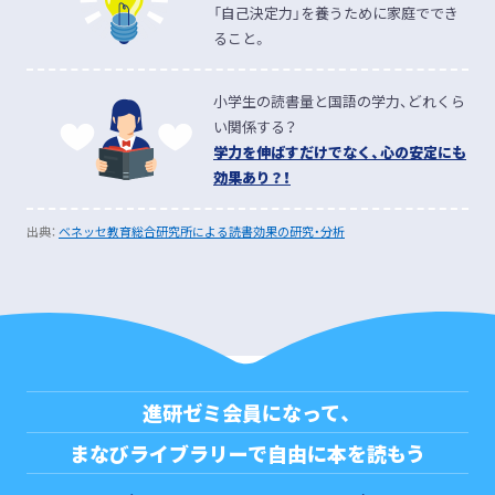
「自己決定力」を養うために家庭ででき
ています。
ること。
高校1年生
小学1年生のおうちのかたより
小学生の読書量と国語の学力、どれくら
い関係する？
自分で図書館に行くと好き
今のお気に入りは、ドタバ
学力を伸ばすだけでなく、心の安定にも
な本しか手に取らないの
タヒーロー、かいけつゾロ
効果あり？！
で、
まなびライブラリーで
リシリーズ、おしりたんて
は普段読まないような本も
いです。
まなびライブラリ
出典：
ベネッセ教育総合研究所による読書効果の研究・分析
手にとっているようです。
ーでは図書館にない本を中
本屋さんで買い与えること
心に
週に１０冊ぐらい読ん
もありますが、今はもっぱ
でいます。
らまなびライブラリーを活
用しています。
小学1年生のおうちのかたより
小学2年生のおうちのかたより
進研ゼミ会員になって、
まなびライブラリーで自由に本を読もう