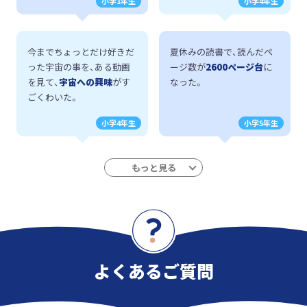
小学1年生
小学4年生
今までちょっとだけ好きだ
夏休みの読書で、読んだペ
った宇宙の事を、ある動画
ージ数が
2600ページ台
に
を見て、
宇宙への興味
がす
なった。
ごくわいた。
小学4年生
小学5年生
毎日寝る前の10分を読書タ
学校の宿題の読書感想文の
イムと決めているのです
本が決められなかった時に
が、まなびライブラリーを
まなびライブラリーで読ん
使うと、
いろいろなジャン
だ本がとても感動した
ので
ルの本がとても多くあるの
無事書き終えることができ
で、毎日の読書タイムがと
ました。
ても楽しみです!
よくあるご質問
中学1年生
中学1年生