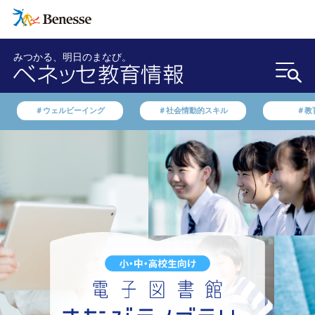
みつかる、明日のまなび。
＃ウェルビーイング
＃社会情動的スキル
＃教