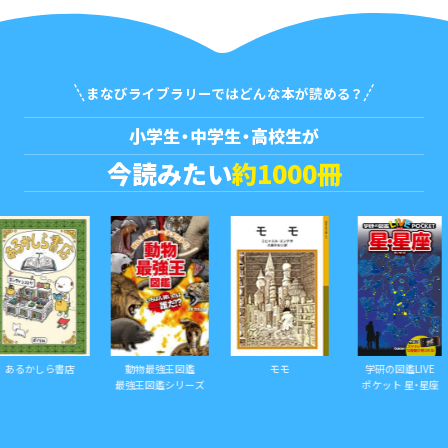
まなびライブラリーではどんな本が読める？
小学生・中学生・高校生が
今読みたい
約1000冊
しら書店
動物最強王図鑑
モモ
学研の図鑑LIVE
最強王図鑑シリーズ
ポケット 星・星座