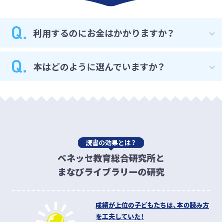
自分が知らないこと、もと
本が好きではなかった私で
利用するのにお金はかかりますか？
もと読みたいと思えたもの
も、まなびライブラリーの
などを読み、知識が広がっ
本を読んでから、
本を毎日
た。
何よりも自分がやりた
読むようになりました！
気
進研ゼミ会員のかたは、
どなたでも、「追加受講費なし」
にご利
本はどのように選んでいますか？
い職業の幅が広がったこと
に入った本は、自分のおこ
用いただけます。毎日の学習に加えて、さらにお金をかけずに
はとてもよかったと思って
づかいで、買ったりしてい
たくさんの本を読むことができ、好評いただいています。
います。
ます(*´▽｀*)
各出版社と連携して、
学齢・発達にあった読書体験ができる作
※まなびライブラリー利用のみの有料サービスは提供しておりま
品
を厳選して掲載しています。高校生向けの一部書籍には閲
せん。
中学2年生
中学2年生
覧制限をかける機能もあり、安心してご利用いただけます。
※インターネット環境が必要です。
読書の効果とは？
スマホで読める
ので通学時
まなびライブラリーは本の
ベネッセ教育総合研究所と
間など満員電車でも手軽に
種類が豊富で、
手軽に本が
本が読めるのがいいです。
見られるところがいいで
まなびライブラリーの研究
す。
紙の本は読み聞かせが
多いけれど、チャレンジタ
ッチでまなびライブラリー
成績が上位の子どもたちは、本の読み方
にアクセスして一人でどん
を工夫していた！
どん読めることも気に入っ