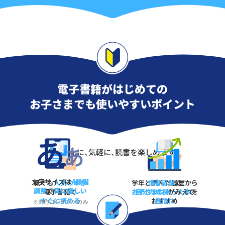
電子書籍がはじめての
お子さまでも使いやすいポイント
かんたんに、気軽に、読書を楽しめます！
文字サイズは
4段階
紙でも
人気の本が
学年と読んだ履歴から
読書記録
で
調整
で
目に優しい
電子書籍で
お子さまにあった本
自分の成長
がみえて
を
すぐに読める
おすすめ
自信に
※対応コンテンツのみ