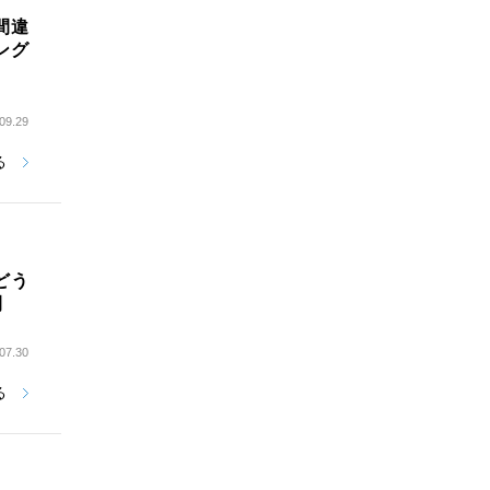
間違
ング
09.29
る
どう
間
07.30
る