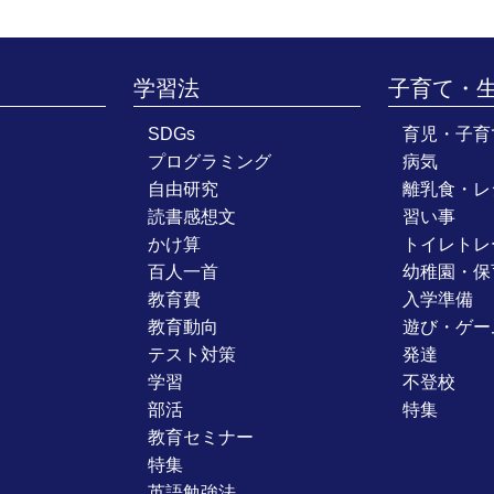
学習法
子育て・
SDGs
育児・子育
プログラミング
病気
自由研究
離乳食・レ
読書感想文
習い事
かけ算
トイレトレ
百人一首
幼稚園・保
教育費
入学準備
教育動向
遊び・ゲー
テスト対策
発達
学習
不登校
部活
特集
教育セミナー
特集
英語勉強法