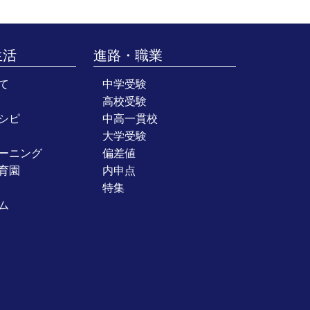
生活
進路・職業
て
中学受験
高校受験
シピ
中高一貫校
大学受験
ーニング
偏差値
育園
内申点
特集
ム