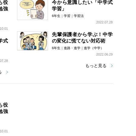
も役
今から意識したい「中学式
勉強
学習」
6年生
学習
学習法
2022.07.28
10.01
先輩保護者から学ぶ！中学
学式
の変化に慌てない対応術
6年生
進路・進学
進学（中学）
2022.06.29
07.28
もっと見る
る
も役
勉強
10.01