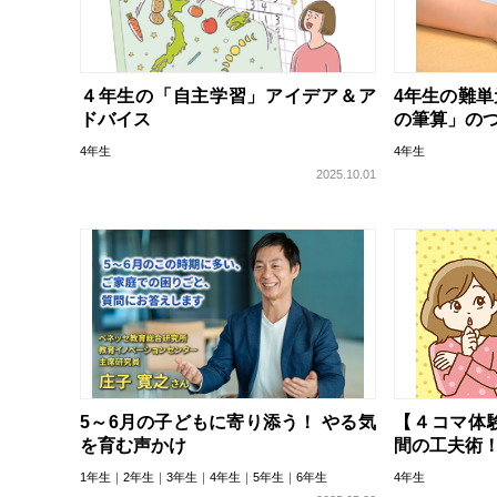
４年生の「自主学習」アイデア＆ア
4年生の難
ドバイス
の筆算」の
4年生
4年生
2025.10.01
5～6月の子どもに寄り添う！ やる気
【４コマ体
を育む声かけ
間の工夫術
1年生
2年生
3年生
4年生
5年生
6年生
4年生