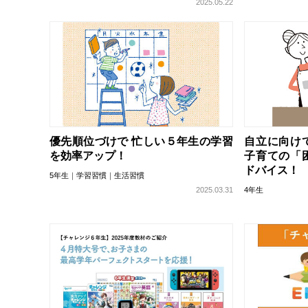
2025.05.22
優先順位づけで 忙しい５年生の学習
自立に向け
を効率アップ！
子育ての「
ドバイス！
5年生
学習習慣
生活習慣
2025.03.31
4年生