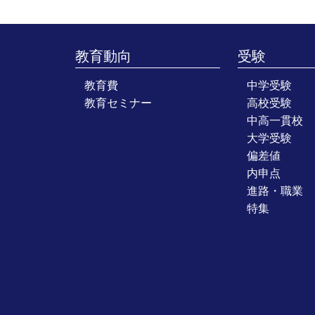
教育動向
受験
教育費
中学受験
教育セミナー
高校受験
中高一貫校
大学受験
偏差値
内申点
進路・職業
特集