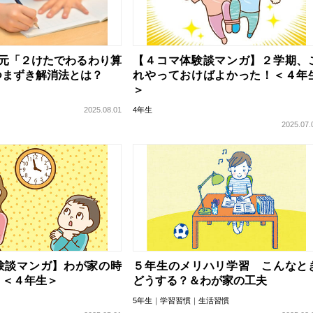
単元「２けたでわるわり算
【４コマ体験談マンガ】２学期、
つまずき解消法とは？
れやっておけばよかった！＜４年
＞
2025.08.01
4年生
2025.07.
験談マンガ】わが家の時
５年生のメリハリ学習 こんなと
！＜４年生＞
どうする？＆わが家の工夫
5年生
学習習慣
生活習慣