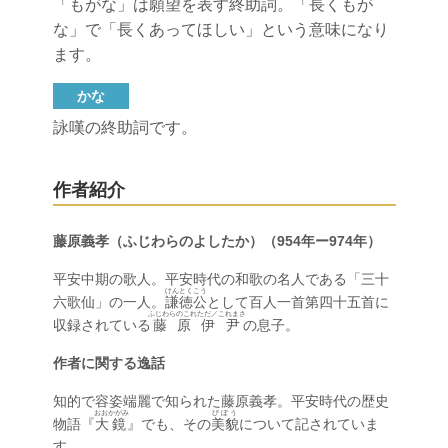
「もがな」は願望を表す終助詞。「長くもが
な」で「長くあってほしい」という意味になり
ます。
かな
詠嘆の終助詞です。
作者紹介
藤原義孝（ふじわらのよしたか）（954年ー974年）
平安中期の歌人。平安時代の和歌の名人である「三十
けんとくこう
六歌仙」の一人。
謙徳公
として百人一首第四十五首に
ふじわらのこれただ／これまさ
収録されている
藤原伊尹
の息子。
作者に関する逸話
知的で容姿端麗で知られた藤原義孝。平安時代の歴史
おおかがみ
びぼう
物語『
大鏡
』でも、その
美貌
について記されていま
す。