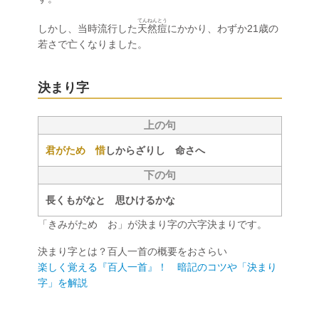
てんねんとう
しかし、当時流行した
天然痘
にかかり、わずか21歳の
若さで亡くなりました。
決まり字
上の句
君がため 惜
しからざりし 命さへ
下の句
長くもがなと 思ひけるかな
「きみがため お」が決まり字の六字決まりです。
決まり字とは？百人一首の概要をおさらい
楽しく覚える『百人一首』！ 暗記のコツや「決まり
字」を解説