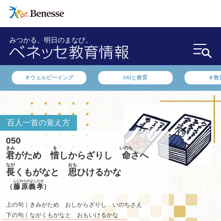
みつかる、明日のまなび。
＃ウェルビーイング
#AIと教育
＃教
百人一首の覚え方
050
きみ
を
いのち
君
がため
惜
しからざりし
命
さへ
なが
おも
長
くもがなと
思
ひけるかな
ふじわらのよしたか
（
藤原義孝
）
上の句｜きみがため おしからざりし いのちさえ
下の句｜ながくもがなと おもいけるかな