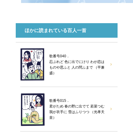
ほかに読まれている百人一首
歌番号040．
忍ぶれど 色に出でにけり わが恋は
ものや思ふと 人の問ふまで （平兼
盛）
歌番号015．
君がため 春の野に出でて 若菜つむ
我が衣手に 雪はふりつつ （光孝天
皇）