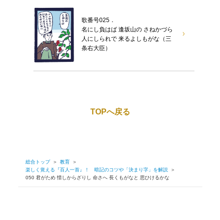
歌番号025．
名にし負はば 逢坂山の さねかづら
人にしられで 来るよしもがな（三
条右大臣）
TOPへ戻る
総合トップ
＞
教育
＞
楽しく覚える『百人一首』！ 暗記のコツや「決まり字」を解説
＞
050 君がため 惜しからざりし 命さへ 長くもがなと 思ひけるかな