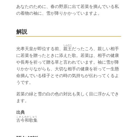
あなたのために、春の野原に出て若菜を摘んでいる私
の着物の袖に、雪が降りかかっていますよ。
解説
しんのう
光孝天皇が即位する前、
親王
だったころ、親しい相手
に若菜を贈ったときに添えた歌。若菜は、相手の健康
や長寿を祈って贈る草と言われています。袖に雪が降
りかかりながらも、大切な相手の健康を祈って一生懸
命摘んでいる様子とその時の気持ちが伝わってくるよ
うです。
若菜の緑と雪の白の色の対比も美しく目に浮かんでき
ます。
出典
こきんわかしゅう
古今和歌集