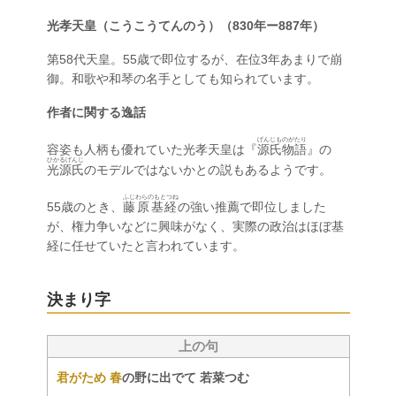
光孝天皇（こうこうてんのう）（830年ー887年）
第58代天皇。55歳で即位するが、在位3年あまりで崩
御。和歌や和琴の名手としても知られています。
作者に関する逸話
げんじものがたり
容姿も人柄も優れていた光孝天皇は『
源氏物語
』の
ひかるげんじ
光源氏
のモデルではないかとの説もあるようです。
ふじわらのもとつね
55歳のとき、
藤原基経
の強い推薦で即位しました
が、権力争いなどに興味がなく、実際の政治はほぼ基
経に任せていたと言われています。
決まり字
上の句
君がため 春
の野に出でて 若菜つむ