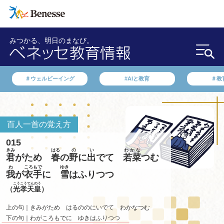
みつかる、明日のまなび。
＃ウェルビーイング
#AIと教育
＃教
百人一首の覚え方
015
きみ
はる
の
い
わかな
君
がため
春
の
野
に
出
でて
若菜
つむ
わ
ころもで
ゆき
我
が
衣手
に
雪
はふりつつ
こうこうてんのう
（
光孝天皇
）
上の句｜きみがため はるののにいでて わかなつむ
下の句｜わがころもでに ゆきはふりつつ