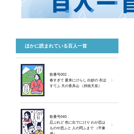
ほかに読まれている百人一首
歌番号002．
春すぎて 夏来にけらし 白妙の 衣ほ
すてふ 天の香具山 （持統天皇）
歌番号040．
忍ぶれど 色に出でにけり わが恋は
ものや思ふと 人の問ふまで （平兼
盛）