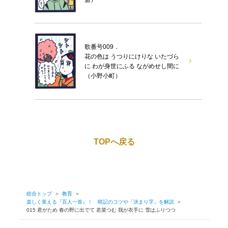
歌番号009．
花の色は うつりにけりな いたづら
に わが身世にふる ながめせし間に
（小野小町）
TOPへ戻る
総合トップ
＞
教育
＞
楽しく覚える『百人一首』！ 暗記のコツや「決まり字」を解説
＞
015 君がため 春の野に出でて 若菜つむ 我が衣手に 雪はふりつつ