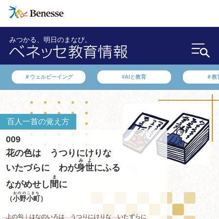
みつかる、明日のまなび。
＃ウェルビーイング
#AIと教育
＃教
百人一首の覚え方
009
花の色は うつりにけりな
みよ
いたづらに わが
身世
にふる
ま
ながめせし
間
に
おののこまち
（
小野小町
）
上の句｜はなのいろは うつりにけりな いたずらに