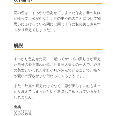
花の色は、すっかり色あせてしまったなあ。春の長雨
が降って、私がむなしく世の中や恋のことについて物
思いにふけっている間に（同じように私の美しさもす
っかり衰えてしまった）。
解説
すっかり色あせた花に、老いてかつての美しさが衰え
た自分の姿を重ねた歌。世界三大美女の一人で、絶世
の美女といわれた小野小町が詠んでいることで、嘆き
や憂いの深さがより伝わってくるようです。
また、外見の衰えだけでなく、恋が実らずに心もすっ
かり衰えてしまったという意味もこめられているかも
しれません。
出典
こきんわかしゅう
古今和歌集