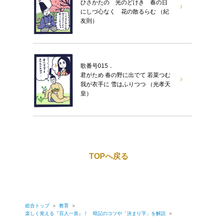
ひさかたの 光のどけき 春の日
にしづ心なく 花の散るらむ （紀
友則）
歌番号015．
君がため 春の野に出でて 若菜つむ
我が衣手に 雪はふりつつ （光孝天
皇）
TOPへ戻る
総合トップ
＞
教育
＞
楽しく覚える『百人一首』！ 暗記のコツや「決まり字」を解説
＞