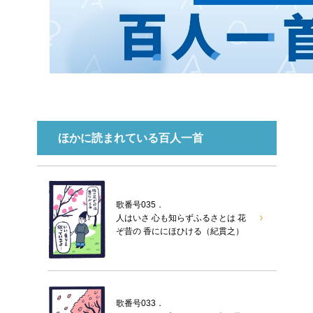
ほかに読まれている百人一首
歌番号035．
人はいさ 心も知らずふるさとは 花
ぞ昔の 香ににほひける（紀貫之）
歌番号033．