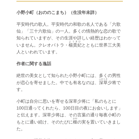
小野小町（おののこまち）（生没年未詳）
平安時代の歌人。平安時代の和歌の名人である「六歌
仙」「三十六歌仙」の一人。多くの情熱的な恋の歌で
知られていますが、その生涯や詳しい経歴はわかって
ようきひ
いません。クレオパトラ・
楊貴妃
とともに世界三大美
人といわれています。
作者に関する逸話
絶世の美女として知られた小野小町には、多くの男性
ふかくさ
が恋心を寄せました。中でも有名なのは、
深草
少将で
す。
小町は自分に思いを寄せる深草少将に「私のもとに
100日通ってくれたら、100日目の夜にお会いします」
と伝えます。深草少将は、その言葉の通り毎夜小町の
かや
もとに通い続け、そのたびに
榧
の実を置いていきまし
た。