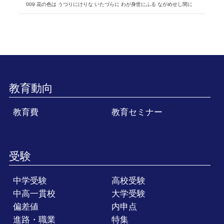
009 花の色は うつりにけりな いたづらに わが身世にふる ながめせし間に
教育動向
教育費
教育セミナー
受験
中学受験
高校受験
中高一貫校
大学受験
偏差値
内申点
進路・職業
特集