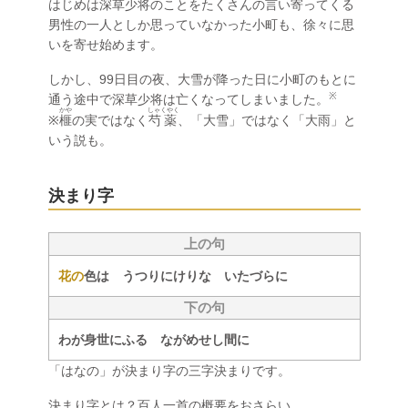
はじめは深草少将のことをたくさんの言い寄ってくる
男性の一人としか思っていなかった小町も、徐々に思
いを寄せ始めます。
しかし、99日目の夜、大雪が降った日に小町のもとに
※
通う途中で深草少将は亡くなってしまいました。
かや
しゃくやく
※
榧
の実ではなく
芍薬
、「大雪」ではなく「大雨」と
いう説も。
決まり字
上の句
花の
色は うつりにけりな いたづらに
下の句
わが身世にふる ながめせし間に
「はなの」が決まり字の三字決まりです。
決まり字とは？百人一首の概要をおさらい