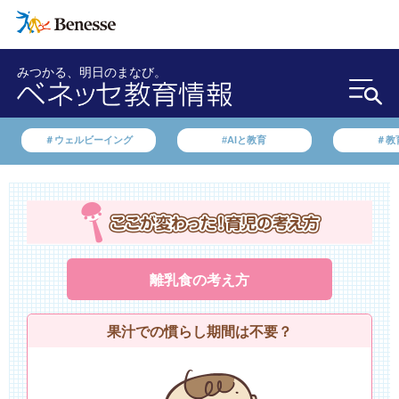
みつかる、明日のまなび。
＃ウェルビーイング
#AIと教育
＃教
離乳食の考え方
果汁での慣らし期間は不要？