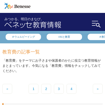
みつかる、明日のまなび。
＃ウェルビーイング
#AIと教育
＃教
教育費の記事一覧
「教育費」をテーマにお子さまや保護者のかたに役立つ教育情報が
まとまっています。今気になる「教育費」情報をチェックしてみて
ください。
＜
1
2
3
4
＞