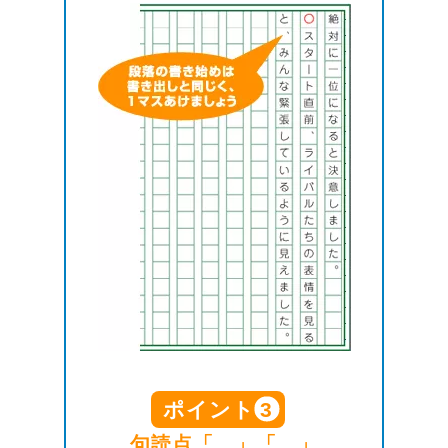
ポイント
3
句読点「、」「。」