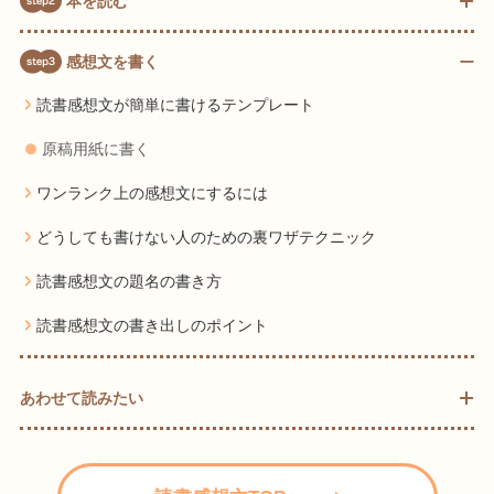
本を読む
読書感想文、本の読み方
感想文を書く
書き始める前が大事!! 親子で話しをしよう
読書感想文が簡単に書けるテンプレート
構想メモを取ろう
原稿用紙に書く
よい読書感想文を読もう
ワンランク上の感想文にするには
どうしても書けない人のための裏ワザテクニック
読書感想文の題名の書き方
読書感想文の書き出しのポイント
あわせて読みたい
読書感想文の書き出しにもう悩まない！使える5パターンを紹
介