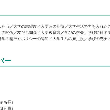
した点／大学の志望度／入学時の期待／大学生活で力を入れた
との関係／友だち関係／大学教育観／学びの機会／学びに対す
建学の精神やポリシーの認知／大学生活の満足度／学びの充実
バー
副所長）
研究員）