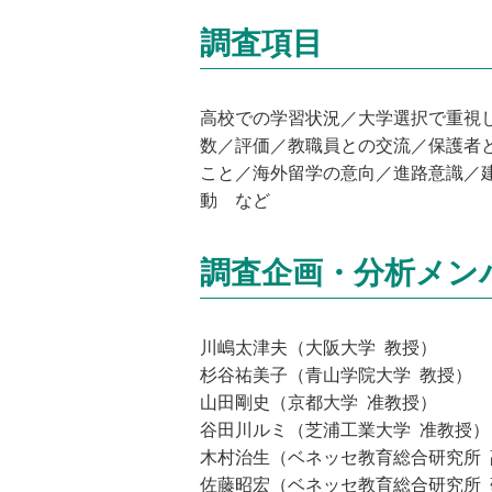
調査項目
高校での学習状況／大学選択で重視
数／評価／教職員との交流／保護者
こと／海外留学の意向／進路意識／
動 など
調査企画・分析メン
川嶋太津夫（大阪大学 教授）
杉谷祐美子（青山学院大学 教授）
山田剛史（京都大学 准教授）
谷田川ルミ（芝浦工業大学 准教授）
木村治生（ベネッセ教育総合研究所 
佐藤昭宏（ベネッセ教育総合研究所 