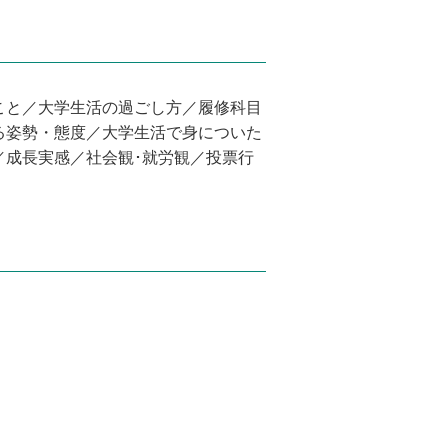
こと／大学生活の過ごし方／履修科目
る姿勢・態度／大学生活で身についた
／成長実感／社会観･就労観／投票行