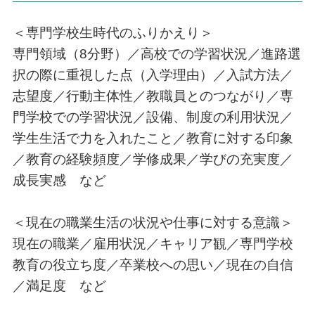
＜専門学校生時代のふりかえり＞
専門領域（8分野）／高校での学習状況／進路選
択の際に重視した点（入学理由）／入試方法／
志望度／行動主体性／教職員とのつながり／専
門学校での学習状況／設備、制度の利用状況／
学生生活で力を入れたこと／教育に対する印象
／教育の経験頻度／学修成果／学びの充実度／
成長実感 など
＜現在の職業生活の状況や仕事に対する意識＞
現在の職業／雇用状況／キャリア観／専門学校
教育の役立ち度／卒業校への思い／現在の自信
／満足度 など