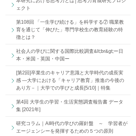
本研究における思考力とは│思考力育成研究プロジ
ェクト
第108回 「一生学び続ける」を科学する⑦ 職業教
育を通じて「伸びた」専門学校生の教育経験の特
徴とは？
社会人の学びに関する国際比較調査&lt;br&gt;ー日
本・米国・英国・中国ー
[第2回]卒業生のキャリア意識と大学時代の成長実
感 —大学における「キャリア教育」推進の今後の
あり方－｜大学での学びと成長[5/10]｜特集
第4回 大学生の学習・生活実態調査報告書 データ
集 [2021年]
研究コラム｜AI時代の学びの羅針盤 ～ 学習者が
エージェンシーを発揮するための５つの原則