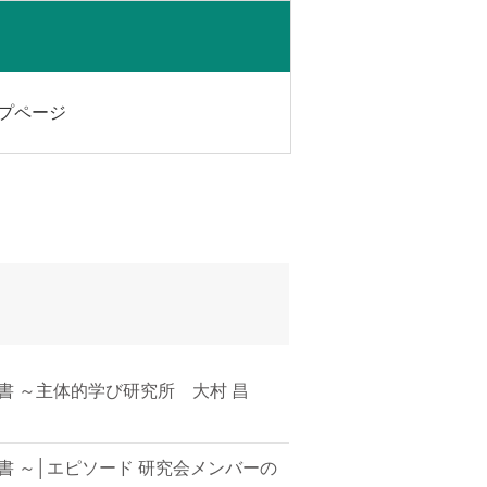
ップページ
書 ～主体的学び研究所 大村 昌
書 ～│エピソード 研究会メンバーの