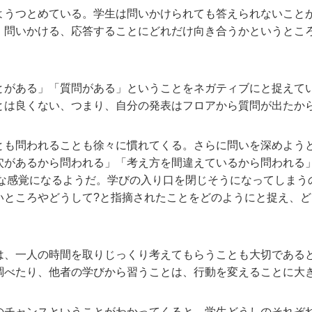
うつとめている。学生は問いかけられても答えられないこと
、問いかける、応答することにどれだけ向き合うかというとこ
がある」「質問がある」ということをネガティブにと捉えて
とは良くない、つまり、自分の発表はフロアから質問が出たか
も問われることも徐々に慣れてくる。さらに問いを深めよう
穴があるから問われる」「考え方を間違えているから問われる
うな感覚になるようだ。学びの入り口を閉じそうになってしまう
いところやどうして?と指摘されたことをどのようにと捉え、
。
、一人の時間を取りじっくり考えてもらうことも大切である
調べたり、他者の学びから習うことは、行動を変えることに大
チャンスということがわかってくると、学生どうしのそれぞ