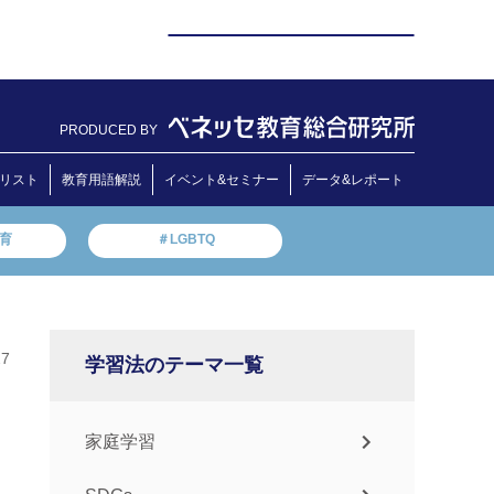
PRODUCED BY
リスト
教育用語解説
イベント&セミナー
データ&レポート
教育
＃LGBTQ
27
学習法のテーマ一覧
家庭学習