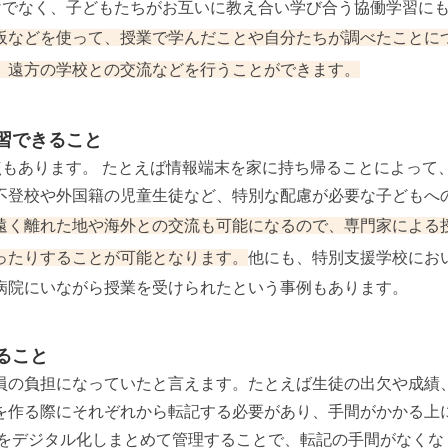
けでなく、子どもたちがお互いに教え合い学び合う協働学習に
板などを使って、授業で学んだことや自分たちが調べたことに
、遠方の学校との交流などを行うことができます。
習できること
点もあります。 たとえば情報端末を家に持ち帰ることによって
不登校や外国籍の児童生徒など、特別な配慮が必要な子どもへ
遠く離れた地や海外との交流も可能になるので、専門家による
ったりすることが可能となります。
他にも、特別支援学校にお
病院にいながら授業を受けられたという事例もあります。
ること
員の負担になっていたと言えます。たとえば生徒の出欠や成績
を作る際にそれぞれから転記する必要があり、手間がかかる上
報をデジタル化しまとめて管理することで、転記の手間がなくな