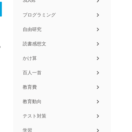
SDGs
プログラミング
自由研究
読書感想文
の
かけ算
百人一首
教育費
教育動向
テスト対策
学習