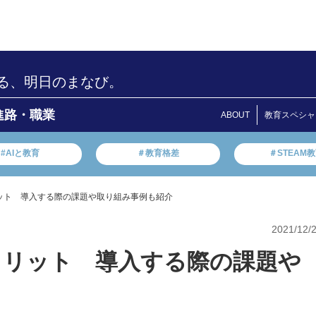
る、明日のまなび。
進路・職業
ABOUT
教育スペシャ
#AIと教育
＃教育格差
＃STEAM
リット 導入する際の課題や取り組み事例も紹介
2021/12/
メリット 導入する際の課題や