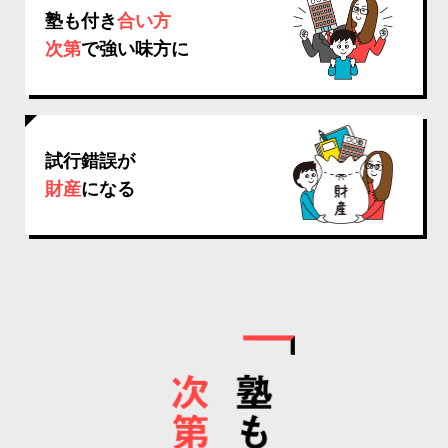
塾も付き
合い方
次第
で強い味方に
試行錯誤が
財産
になる