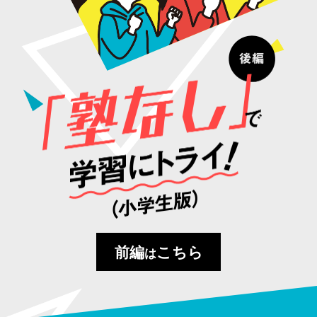
前編
こちら
は