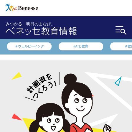
みつかる、明日のまなび。
＃ウェルビーイング
#AIと教育
＃教