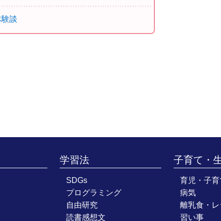
体験談
学習法
子育て・
SDGs
育児・子育
プログラミング
病気
自由研究
離乳食・レ
読書感想文
習い事