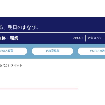
る、明日のまなび。
進路・職業
ABOUT
教育スペシャ
#AIと教育
＃教育格差
＃STEAM
おでかけスポット