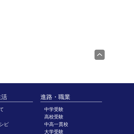
生活
進路・職業
て
中学受験
高校受験
シピ
中高一貫校
大学受験