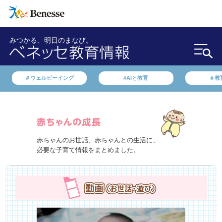
みつかる、明日のまなび。
＃ウェルビーイング
#AIと教育
＃教
赤ちゃんのお世話、赤ちゃんとの生活に、
必要な子育て情報をまとめました。